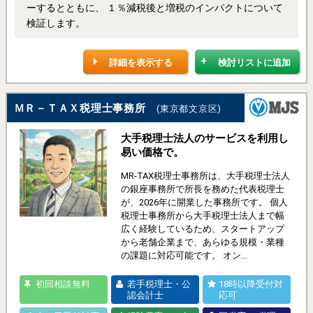
ーするとともに、 １％減税後と増税のインパクトについて
検証します。
詳細を表示する
検討リストに追加
ＭＲ－ＴＡＸ税理士事務所
(東京都文京区)
大手税理士法人のサービスを利用し
易い価格で。
MR-TAX税理士事務所は、大手税理士法人
の銀座事務所で所長を務めた代表税理士
が、2026年に開業した事務所です。 個人
税理士事務所から大手税理士法人まで幅
広く経験しているため、スタートアップ
から老舗企業まで、あらゆる規模・業種
の課題に対応可能です。 オン...
初回相談無料
若手税理士・公
18時以降受付対
認会計士
応可