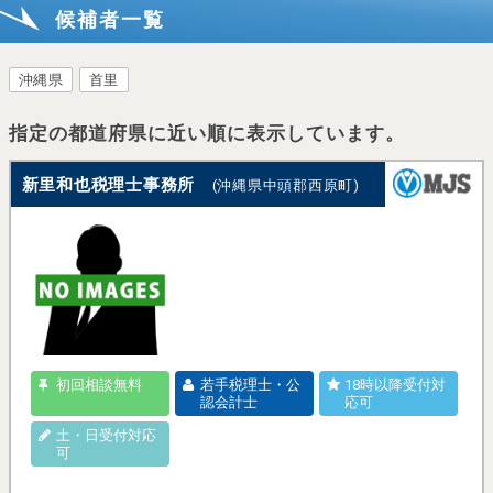
候補者一覧
沖縄県
首里
指定の都道府県に近い順に表示しています。
新里和也税理士事務所
(沖縄県中頭郡西原町)
初回相談無料
若手税理士・公
18時以降受付対
認会計士
応可
土・日受付対応
可