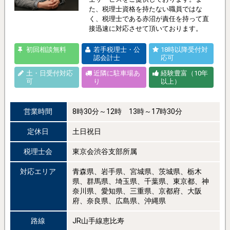
た、税理士資格を持たない職員ではな
く、税理士である赤沼が責任を持って直
接迅速に対応させて頂いております。
初回相談無料
若手税理士・公
18時以降受付対
認会計士
応可
土・日受付対応
近隣に駐車場あ
経験豊富（10年
可
り
以上）
営業時間
8時30分～12時 13時～17時30分
定休日
土日祝日
税理士会
東京会渋谷支部所属
対応エリア
青森県、岩手県、宮城県、茨城県、栃木
県、群馬県、埼玉県、千葉県、東京都、神
奈川県、愛知県、三重県、京都府、大阪
府、奈良県、広島県、沖縄県
路線
JR山手線恵比寿