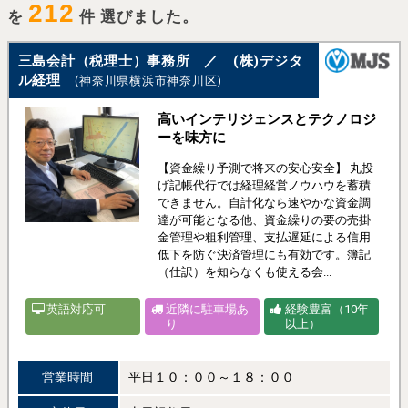
212
を
件 選びました。
三島会計（税理士）事務所 ／ (株)デジタ
ル経理
(神奈川県横浜市神奈川区)
高いインテリジェンスとテクノロジ
ーを味方に
【資金繰り予測で将来の安心安全】 丸投
げ記帳代行では経理経営ノウハウを蓄積
できません。自計化なら速やかな資金調
達が可能となる他、資金繰りの要の売掛
金管理や粗利管理、支払遅延による信用
低下を防ぐ決済管理にも有効です。簿記
（仕訳）を知らなくも使える会...
英語対応可
近隣に駐車場あ
経験豊富（10年
り
以上）
営業時間
平日１０：００～１８：００