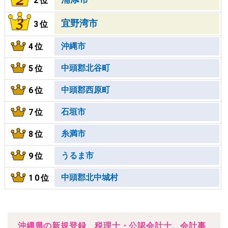
2位
宜野湾市
3位
沖縄市
4位
中頭郡北谷町
5位
中頭郡西原町
6位
石垣市
7位
糸満市
8位
うるま市
9位
中頭郡北中城村
10位
沖縄県の新規登録 税理士・公認会計士、会計事