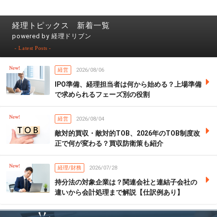
経理トピックス 新着一覧
powered by 経理ドリブン
- Latest Posts -
経営
2026/08/06
IPO準備、経理担当者は何から始める？上場準備
で求められるフェーズ別の役割
経営
2026/08/04
敵対的買収・敵対的TOB、2026年のTOB制度改
正で何が変わる？買収防衛策も紹介
経理/財務
2026/07/28
持分法の対象企業は？関連会社と連結子会社の
違いから会計処理まで解説【仕訳例あり】