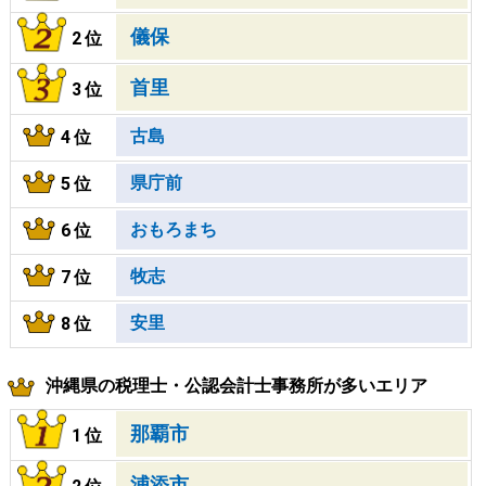
儀保
2位
首里
3位
古島
4位
県庁前
5位
おもろまち
6位
牧志
7位
安里
8位
沖縄県の税理士・公認会計士事務所が多いエリア
那覇市
1位
浦添市