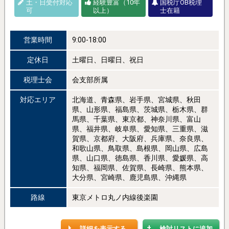
土・日受付対応
経験豊富（10年
国税庁OB税理
可
以上）
士在籍
営業時間
9:00-18:00
定休日
土曜日、日曜日、祝日
税理士会
会支部所属
対応エリア
北海道、青森県、岩手県、宮城県、秋田
県、山形県、福島県、茨城県、栃木県、群
馬県、千葉県、東京都、神奈川県、富山
県、福井県、岐阜県、愛知県、三重県、滋
賀県、京都府、大阪府、兵庫県、奈良県、
和歌山県、鳥取県、島根県、岡山県、広島
県、山口県、徳島県、香川県、愛媛県、高
知県、福岡県、佐賀県、長崎県、熊本県、
大分県、宮崎県、鹿児島県、沖縄県
路線
東京メトロ丸ノ内線後楽園
詳細を表示する
検討リストに追加