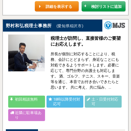
詳細を表示する
検討リストに追加
野村和弘税理士事務所
(愛知県稲沢市)
税理士が訪問し、直接皆様のご要望
にお応えします。
所長が個別に対応することにより、税
務、会計にとどまらず、身近なことにも
対処できるようサポートします。必要に
応じて、専門分野の弁護士も対応しま
す。 酒、ゴルフ、テニス、スキー、音楽
等を通じ、本音でお付き合いできたらと
思います。 共に考え、共に悩み、...
初回相談無料
18時以降受付対
土・日受付対応
応可
可
近隣に駐車場あ
り