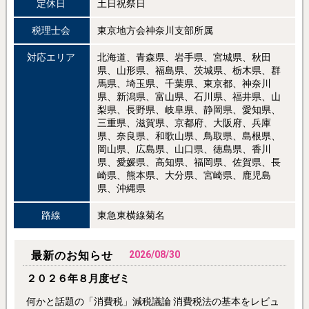
定休日
土日祝祭日
税理士会
東京地方会神奈川支部所属
対応エリア
北海道、青森県、岩手県、宮城県、秋田
県、山形県、福島県、茨城県、栃木県、群
馬県、埼玉県、千葉県、東京都、神奈川
県、新潟県、富山県、石川県、福井県、山
梨県、長野県、岐阜県、静岡県、愛知県、
三重県、滋賀県、京都府、大阪府、兵庫
県、奈良県、和歌山県、鳥取県、島根県、
岡山県、広島県、山口県、徳島県、香川
県、愛媛県、高知県、福岡県、佐賀県、長
崎県、熊本県、大分県、宮崎県、鹿児島
県、沖縄県
路線
東急東横線菊名
最新のお知らせ
2026/08/30
２０２６年８月度ゼミ
何かと話題の「消費税」減税議論 消費税法の基本をレビュ