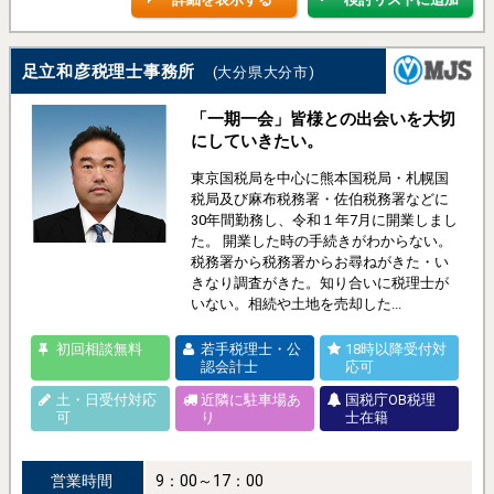
足立和彦税理士事務所
(大分県大分市)
「一期一会」皆様との出会いを大切
にしていきたい。
東京国税局を中心に熊本国税局・札幌国
税局及び麻布税務署・佐伯税務署などに
30年間勤務し、令和１年7月に開業しまし
た。 開業した時の手続きがわからない。
税務署から税務署からお尋ねがきた・い
きなり調査がきた。知り合いに税理士が
いない。相続や土地を売却した...
初回相談無料
若手税理士・公
18時以降受付対
認会計士
応可
土・日受付対応
近隣に駐車場あ
国税庁OB税理
可
り
士在籍
営業時間
9：00～17：00