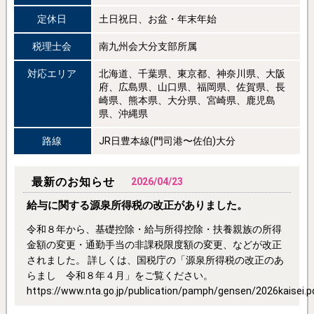
定休日
土日祝日、お盆・年末年始
税理士会
南九州会大分支部所属
対応エリア
北海道、千葉県、東京都、神奈川県、大阪
府、広島県、山口県、福岡県、佐賀県、長
崎県、熊本県、大分県、宮崎県、鹿児島
県、沖縄県
路線
JR日豊本線(門司港〜佐伯)大分
最新のお知らせ
2026/04/23
給与に関する源泉所得税の改正がありました。
令和８年から、基礎控除・給与所得控除・扶養親族の所得
金額の変更・通勤手当の非課税限度額の変更、などが改正
されました。 詳しくは、国税庁の「源泉所得税の改正のあ
らまし 令和８年４月」をご覧ください。
https://www.nta.go.jp/publication/pamph/gensen/2026kaisei.p