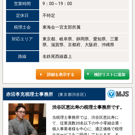
営業時間
9：00～19：00
定休日
不特定
税理士会
東海会一宮支部所属
対応エリア
東京都、岐阜県、静岡県、愛知県、三重
県、滋賀県、京都府、大阪府、沖縄県
路線
名鉄尾西線森上
詳細を表示する
検討リストに追加
赤沼孝充税理士事務所
(東京都渋谷区)
渋谷区恵比寿の税理士事務所です。
当税理士事務所では、渋谷区恵比寿に
て、従業員数20名以下の中小零細企業・
個人事業者様を中心に、適正価格で税理
士サービスをご提供しております。ま