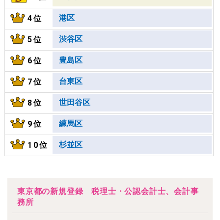
港区
4位
渋谷区
5位
豊島区
6位
台東区
7位
世田谷区
8位
練馬区
9位
杉並区
10位
東京都の新規登録 税理士・公認会計士、会計事
務所