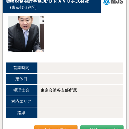
嶋崎税務会計事務所/ＢＲＡＶＯ株式会社
(東京都渋谷区)
営業時間
定休日
税理士会
東京会渋谷支部所属
対応エリア
路線