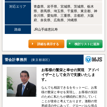
対応エリア
青森県、岩手県、宮城県、茨城県、栃木
県、群馬県、埼玉県、千葉県、東京都、神
奈川県、愛知県、三重県、京都府、大阪
府、奈良県、広島県、沖縄県
路線
JR山手線恵比寿
詳細を表示する
検討リストに追加
菅会計事務所
(東京都港区)
お客様の繁栄と幸せの実現 アドバ
イザーとして全力で支援いたしま
す。
なんでも相談できるをモットーに、お客
様の繁栄と幸せを実現し、お客様の笑顔
のために私たちが継続的に努力していく
ことが使命と考えております。激動の世
界経済の中にあって、グローバルな視点