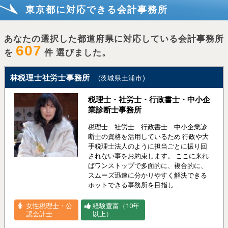
東京都に対応できる会計事務所
あなたの選択した都道府県に対応している会計事務所
607
を
件 選びました。
林税理士社労士事務所
(茨城県土浦市)
税理士・社労士・行政書士・中小企
業診断士事務所
税理士 社労士 行政書士 中小企業診
断士の資格を活用しているため 行政や大
手税理士法人のように担当ごとに振り回
されない事をお約束します。 ここに来れ
ばワンストップで多面的に、複合的に、
スムーズ迅速に分かりやすく解決できる
ホットできる事務所を目指し...
女性税理士・公
経験豊富（10年
認会計士
以上）