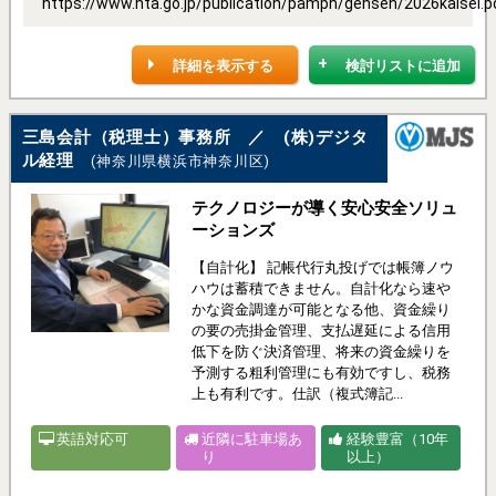
https://www.nta.go.jp/publication/pamph/gensen/2026kaisei.p
詳細を表示する
検討リストに追加
三島会計（税理士）事務所 ／ (株)デジタ
ル経理
(神奈川県横浜市神奈川区)
テクノロジーが導く安心安全ソリュ
ーションズ
【自計化】 記帳代行丸投げでは帳簿ノウ
ハウは蓄積できません。自計化なら速や
かな資金調達が可能となる他、資金繰り
の要の売掛金管理、支払遅延による信用
低下を防ぐ決済管理、将来の資金繰りを
予測する粗利管理にも有効ですし、税務
上も有利です。仕訳（複式簿記...
英語対応可
近隣に駐車場あ
経験豊富（10年
り
以上）