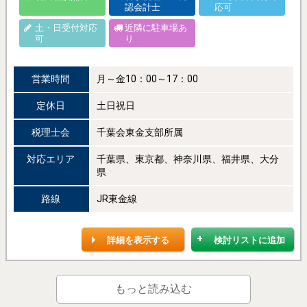
認会計士
応可
土・日受付対応
近隣に駐車場あ
可
り
営業時間
月～金10：00～17：00
定休日
土日祝日
税理士会
千葉会東金支部所属
対応エリア
千葉県、東京都、神奈川県、福井県、大分
県
路線
JR東金線
詳細を表示する
検討リストに追加
もっと読み込む