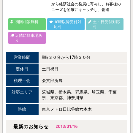
から経済社会の発展に寄与し、お客様の
ニーズを的確にキャッチし、創造...
初回相談無料
18時以降受付対
土・日受付対応
応可
可
近隣に駐車場あ
り
営業時間
9時３０分から17時３０分
定休日
土日祝日
税理士会
会支部所属
対応エリア
茨城県、栃木県、群馬県、埼玉県、千葉
県、東京都、神奈川県
路線
東京メトロ日比谷線六本木
最新のお知らせ
2013/01/16