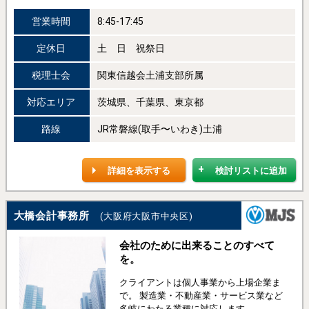
営業時間
8:45-17:45
定休日
土 日 祝祭日
税理士会
関東信越会土浦支部所属
対応エリア
茨城県、千葉県、東京都
路線
JR常磐線(取手〜いわき)土浦
詳細を表示する
検討リストに追加
大橋会計事務所
(大阪府大阪市中央区)
会社のために出来ることのすべて
を。
クライアントは個人事業から上場企業ま
で。 製造業・不動産業・サービス業など
多岐にわたる業種に対応します。