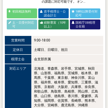
の課題に対応可能です。 オン...
初回相談無料
若手税理士・公
18時以降受付対
認会計士
応可
土・日受付対応
経験豊富（10年
国税庁OB税理
可
以上）
士在籍
営業時間
9:00-18:00
定休日
土曜日、日曜日、祝日
税理士会
会支部所属
対応エリア
北海道、青森県、岩手県、宮城県、秋田
県、山形県、福島県、茨城県、栃木県、群
馬県、千葉県、東京都、神奈川県、富山
県、福井県、岐阜県、愛知県、三重県、滋
賀県、京都府、大阪府、兵庫県、奈良県、
和歌山県、鳥取県、島根県、岡山県、広島
県、山口県、徳島県、香川県、愛媛県、高
知県、福岡県、佐賀県、長崎県、熊本県、
大分県、宮崎県、鹿児島県、沖縄県