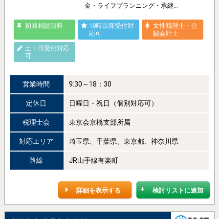
金・ライフプランニング・承継...
初回相談無料
18時以降受付対
女性税理士・公
応可
認会計士
土・日受付対応
可
営業時間
9:30～18：30
定休日
日曜日・祝日（個別対応可）
税理士会
東京会京橋支部所属
対応エリア
埼玉県、千葉県、東京都、神奈川県
路線
JR山手線有楽町
詳細を表示する
検討リストに追加