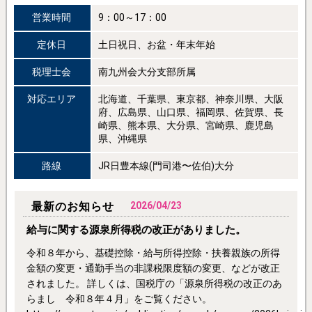
営業時間
9：00～17：00
定休日
土日祝日、お盆・年末年始
税理士会
南九州会大分支部所属
対応エリア
北海道、千葉県、東京都、神奈川県、大阪
府、広島県、山口県、福岡県、佐賀県、長
崎県、熊本県、大分県、宮崎県、鹿児島
県、沖縄県
路線
JR日豊本線(門司港〜佐伯)大分
最新のお知らせ
2026/04/23
給与に関する源泉所得税の改正がありました。
令和８年から、基礎控除・給与所得控除・扶養親族の所得
金額の変更・通勤手当の非課税限度額の変更、などが改正
されました。 詳しくは、国税庁の「源泉所得税の改正のあ
らまし 令和８年４月」をご覧ください。