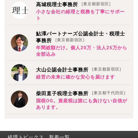
[東京都新宿区]
高城税理士事務所
小さな会社の経理と税務を丁寧にサポー
ト
鮎澤パートナーズ公認会計士・税理士
[東京都新宿区]
事務所
年間総額だけ。個人20万・法人25万から
全部込み
[東京都新宿区]
大山公認会計士事務所
経営の未来に確かな安心を届けます
[東京都千代田区]
柴田直子税理士事務所
国税OG。資産税は誰にも負けない自信が
あります。
経理トピックス 新着一覧