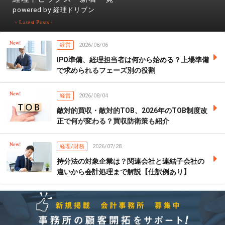
powered by 経理ドリブン
- Latest Posts -
経営
2026/08/06
IPO準備、経理担当者は何から始める？上場準備
で求められるフェーズ別の役割
経営
2026/08/04
敵対的買収・敵対的TOB、2026年のTOB制度改
正で何が変わる？買収防衛策も紹介
経理/財務
2026/07/28
持分法の対象企業は？関連会社と連結子会社の
違いから会計処理まで解説【仕訳例あり】