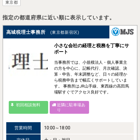
東京都
指定の都道府県に近い順に表示しています。
高城税理士事務所
(東京都新宿区)
小さな会社の経理と税務を丁寧にサ
ポート
当事務所では、小規模法人・個人事業主
の方を中心に、記帳代行、月次確認、決
算・申告、年末調整など、日々の経理か
ら税務申告まで幅広くサポートしていま
す。 事務所はJR山手線、東西線の高田馬
場駅すぐでアクセス良好です。
初回相談無料
近隣に駐車場あ
り
営業時間
10:00～18:00