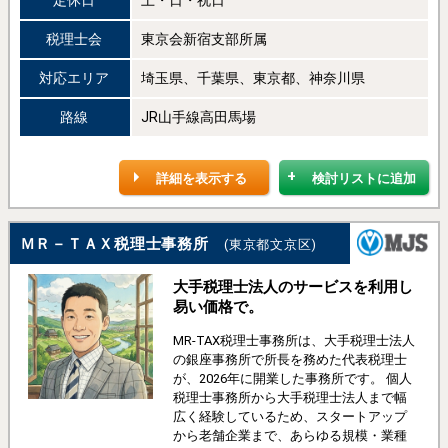
定休日
土・日・祝日
税理士会
東京会新宿支部所属
対応エリア
埼玉県、千葉県、東京都、神奈川県
路線
JR山手線高田馬場
詳細を表示する
検討リストに追加
ＭＲ－ＴＡＸ税理士事務所
(東京都文京区)
大手税理士法人のサービスを利用し
易い価格で。
MR-TAX税理士事務所は、大手税理士法人
の銀座事務所で所長を務めた代表税理士
が、2026年に開業した事務所です。 個人
税理士事務所から大手税理士法人まで幅
広く経験しているため、スタートアップ
から老舗企業まで、あらゆる規模・業種