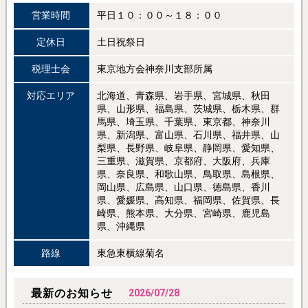
営業時間
平日１０：００～１８：００
定休日
土日祝祭日
税理士会
東京地方会神奈川支部所属
対応エリア
北海道、青森県、岩手県、宮城県、秋田
県、山形県、福島県、茨城県、栃木県、群
馬県、埼玉県、千葉県、東京都、神奈川
県、新潟県、富山県、石川県、福井県、山
梨県、長野県、岐阜県、静岡県、愛知県、
三重県、滋賀県、京都府、大阪府、兵庫
県、奈良県、和歌山県、鳥取県、島根県、
岡山県、広島県、山口県、徳島県、香川
県、愛媛県、高知県、福岡県、佐賀県、長
崎県、熊本県、大分県、宮崎県、鹿児島
県、沖縄県
路線
東急東横線菊名
最新のお知らせ
2026/07/28