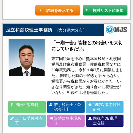
詳細を表示する
検討リストに追加
足立和彦税理士事務所
(大分県大分市)
「一期一会」皆様との出会いを大切
にしていきたい。
東京国税局を中心に熊本国税局・札幌国
税局及び麻布税務署・佐伯税務署などに
30年間勤務し、令和１年7月に開業しまし
た。 開業した時の手続きがわからない。
税務署から税務署からお尋ねがきた・い
きなり調査がきた。知り合いに税理士が
いない。相続や土地を売却した...
初回相談無料
若手税理士・公
18時以降受付対
認会計士
応可
土・日受付対応
近隣に駐車場あ
国税庁OB税理
可
り
士在籍