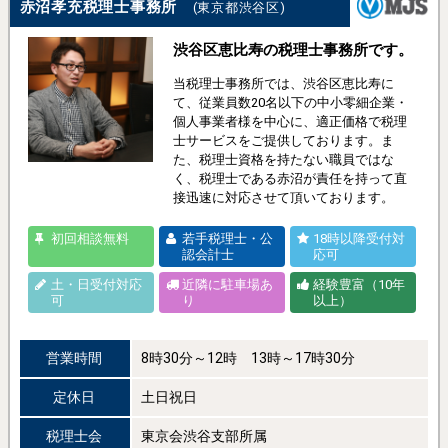
赤沼孝充税理士事務所
(東京都渋谷区)
渋谷区恵比寿の税理士事務所です。
当税理士事務所では、渋谷区恵比寿に
て、従業員数20名以下の中小零細企業・
個人事業者様を中心に、適正価格で税理
士サービスをご提供しております。ま
た、税理士資格を持たない職員ではな
く、税理士である赤沼が責任を持って直
接迅速に対応させて頂いております。
初回相談無料
若手税理士・公
18時以降受付対
認会計士
応可
土・日受付対応
近隣に駐車場あ
経験豊富（10年
可
り
以上）
営業時間
8時30分～12時 13時～17時30分
定休日
土日祝日
税理士会
東京会渋谷支部所属