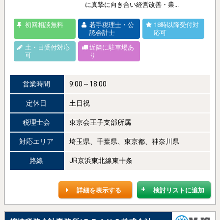
に真摯に向き合い経営改善・業...
初回相談無料
若手税理士・公
18時以降受付対
認会計士
応可
土・日受付対応
近隣に駐車場あ
可
り
営業時間
9:00～18:00
定休日
土日祝
税理士会
東京会王子支部所属
対応エリア
埼玉県、千葉県、東京都、神奈川県
路線
JR京浜東北線東十条
詳細を表示する
検討リストに追加