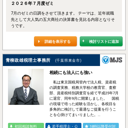
２０２６年７月度ゼミ
7月のゼミの日調をさせて頂きます。 テーマは、近年就職
先として大人気の五大商社の決算書を見比る内容となりそ
うです。
詳細を表示する
検討リストに追加
青柳政雄税理士事務所
(千葉県東金市)
相続にも法人にも強い
私は東京国税局管内で法人税、資産税
の調査実務、税務大学校の教育官、査察
部、資産税特別調査官を経て平成25年7月
に退官、同年9月に開業しました。 国税
の現場で培った経験を活かし、各税目を
多角的に検討して最適なご提案を行うこ
とを心掛けてまいりました。...
初回相談無料
若手税理士・公
18時以降受付対