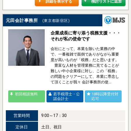
詳細を表示する
検討リストに追加
元田会計事務所
(東京都新宿区)
企業成長に寄り添う税務支援・・・
それが私の使命です
会社にとって、本業を除いた業務の中
で、一番複雑で面倒でありがながら重要
度が高いものが「税務」だと思います。
豊富な人材を管理業務に充てることが
難しい中小企業様に対し、この「税務」
の問題をクリアーにして、本業に専念し
て頂くことが我々 会計事務所の使...
初回相談無料
若手税理士・公
18時以降受付対
認会計士
応可
営業時間
9:00～17：30
定休日
土日、祝日