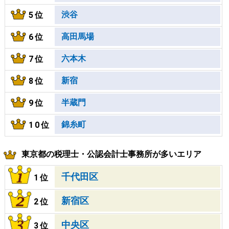
渋谷
5位
高田馬場
6位
六本木
7位
新宿
8位
半蔵門
9位
錦糸町
10位
東京都の税理士・公認会計士事務所が多いエリア
千代田区
1位
新宿区
2位
中央区
3位