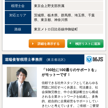
税理士会
東京会上野支部所属
対応エリア
茨城県、栃木県、群馬県、埼玉県、千葉
県、東京都、神奈川県
路線
東京メトロ日比谷線仲御徒町
詳細を表示する
検討リストに追加
道端俊智税理士事務所
(東京都北区)
「100社に100通りのサポートを」
がモットーです！
信頼できる社外スタッフとしてあらゆる
問題に対応すべく弁護士、司法書士、社
会保険労務士、中小企業診断士から構成
される士業ネットワークを結成し、多角
的、総合的に企業経営をサポートしてい
きたいと考えています。 ご依頼・ご要望