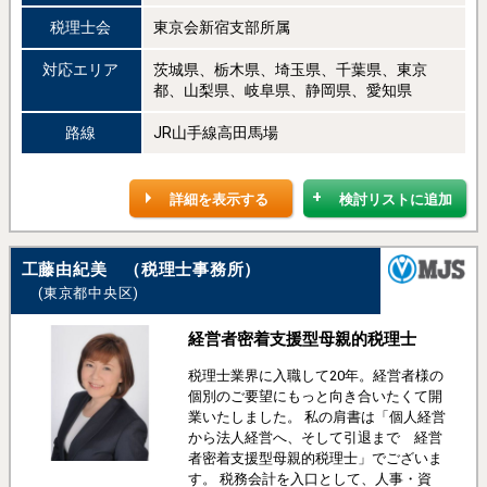
税理士会
東京会新宿支部所属
対応エリア
茨城県、栃木県、埼玉県、千葉県、東京
都、山梨県、岐阜県、静岡県、愛知県
路線
JR山手線高田馬場
詳細を表示する
検討リストに追加
工藤由紀美 （税理士事務所）
(東京都中央区)
経営者密着支援型母親的税理士
税理士業界に入職して20年。経営者様の
個別のご要望にもっと向き合いたくて開
業いたしました。 私の肩書は「個人経営
から法人経営へ、そして引退まで 経営
者密着支援型母親的税理士」でございま
す。 税務会計を入口として、人事・資