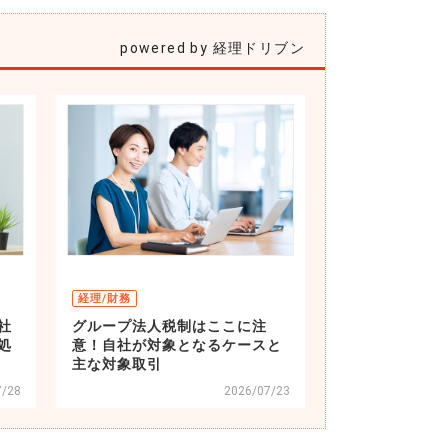
powered by 経理ドリブン
経理/財務
社
グループ法人税制はここに注
処
意！自社が対象となるケースと
主な対象取引
7/28
2026/07/23