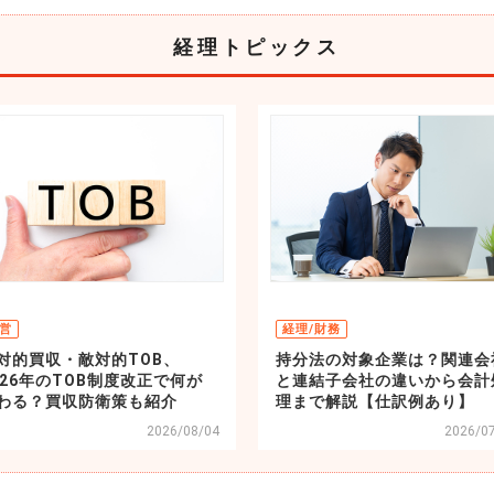
経理トピックス
営
経理/財務
対的買収・敵対的TOB、
持分法の対象企業は？関連会
026年のTOB制度改正で何が
と連結子会社の違いから会計
わる？買収防衛策も紹介
理まで解説【仕訳例あり】
2026/08/04
2026/0