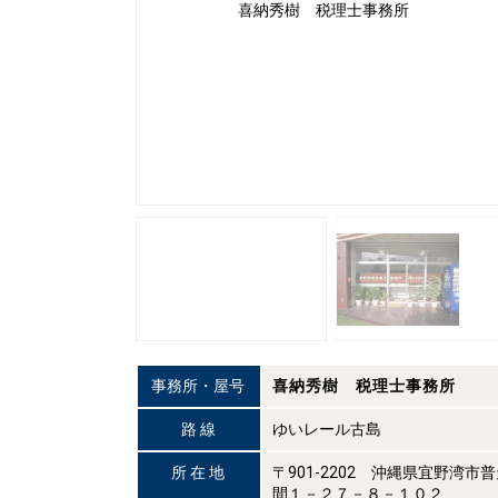
事務所・屋号
喜納秀樹 税理士事務所
路 線
ゆいレール古島
所 在 地
〒901-2202 沖縄県宜野湾市
間１－２７－８－１０２