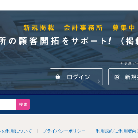
※ 更新
所の顧客開拓をサポート! （掲載・登録無料） 新規掲載 会計事務所 
ログイン
新規
トの利用について
プライバシーポリシー
利用規約(ご利用者向