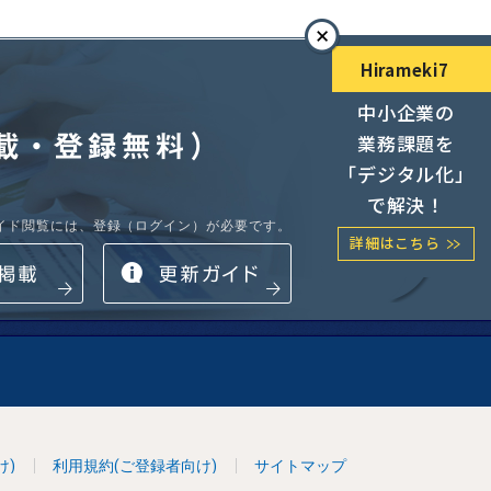
Hirameki7
閉じ
中小企業の
る
業務課題を
「デジタル化」
で解決！
ガイド閲覧には、登録（ログイン）が必要です。
詳細はこちら
募集中
掲載
情報更新ガイド
け)
利用規約(ご登録者向け)
サイトマップ