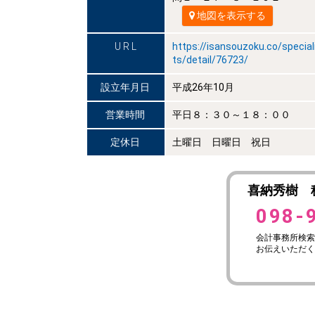
地図を表示する
U R L
https://isansouzoku.co/special
ts/detail/76723/
設立年月日
平成26年10月
営業時間
平日８：３０～１８：００
定休日
土曜日 日曜日 祝日
喜納秀樹 
098-
会計事務所検索
お伝えいただく