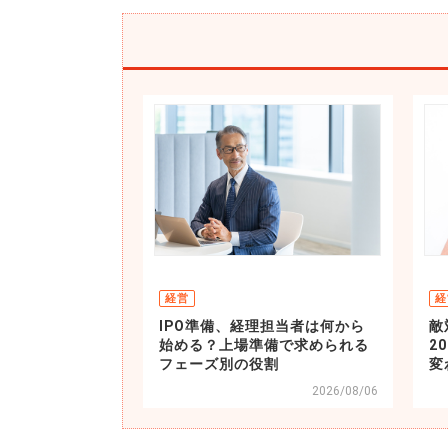
経営
経
IPO準備、経理担当者は何から
敵
始める？上場準備で求められる
2
フェーズ別の役割
変
2026/08/06