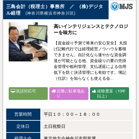
三島会計（税理士）事務所 ／ (株)デジタ
ル経理
(神奈川県横浜市神奈川区)
高いインテリジェンスとテクノロジ
ーを味方に
【資金繰り予測で将来の安心安全】 丸投
げ記帳代行では経理経営ノウハウを蓄積
できません。自計化なら速やかな資金調
達が可能となる他、資金繰りの要の売掛
金管理や粗利管理、支払遅延による信用
低下を防ぐ決済管理にも有効です。簿記
（仕訳）を知らなくも使える会...
英語対応可
近隣に駐車場あ
経験豊富（10年
り
以上）
営業時間
平日１０：００～１８：００
定休日
土日祝祭日
税理士会
東京地方会神奈川支部所属