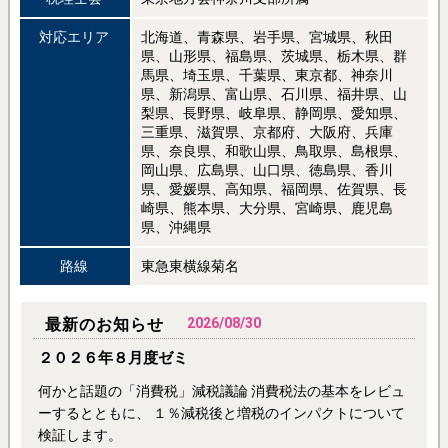
対応エリア
北海道、青森県、岩手県、宮城県、秋田
県、山形県、福島県、茨城県、栃木県、群
馬県、埼玉県、千葉県、東京都、神奈川
県、新潟県、富山県、石川県、福井県、山
梨県、長野県、岐阜県、静岡県、愛知県、
三重県、滋賀県、京都府、大阪府、兵庫
県、奈良県、和歌山県、鳥取県、島根県、
岡山県、広島県、山口県、徳島県、香川
県、愛媛県、高知県、福岡県、佐賀県、長
崎県、熊本県、大分県、宮崎県、鹿児島
県、沖縄県
路線
東急東横線菊名
最新のお知らせ
2026/08/30
２０２６年８月度ゼミ
何かと話題の「消費税」減税議論 消費税法の基本をレビュ
ーするとともに、 １％減税後と増税のインパクトについて
検証します。