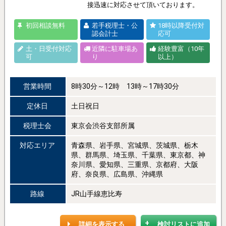
接迅速に対応させて頂いております。
初回相談無料
若手税理士・公
18時以降受付対
認会計士
応可
土・日受付対応
近隣に駐車場あ
経験豊富（10年
可
り
以上）
営業時間
8時30分～12時 13時～17時30分
定休日
土日祝日
税理士会
東京会渋谷支部所属
対応エリア
青森県、岩手県、宮城県、茨城県、栃木
県、群馬県、埼玉県、千葉県、東京都、神
奈川県、愛知県、三重県、京都府、大阪
府、奈良県、広島県、沖縄県
路線
JR山手線恵比寿
詳細を表示する
検討リストに追加