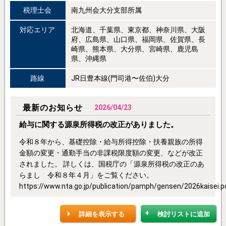
税理士会
南九州会大分支部所属
対応エリア
北海道、千葉県、東京都、神奈川県、大阪
府、広島県、山口県、福岡県、佐賀県、長
崎県、熊本県、大分県、宮崎県、鹿児島
県、沖縄県
路線
JR日豊本線(門司港〜佐伯)大分
最新のお知らせ
2026/04/23
給与に関する源泉所得税の改正がありました。
令和８年から、基礎控除・給与所得控除・扶養親族の所得
金額の変更・通勤手当の非課税限度額の変更、などが改正
されました。 詳しくは、国税庁の「源泉所得税の改正のあ
らまし 令和８年４月」をご覧ください。
https://www.nta.go.jp/publication/pamph/gensen/2026kaisei.p
詳細を表示する
検討リストに追加