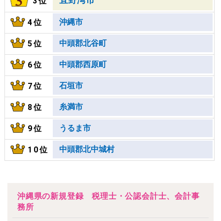
3位
沖縄市
4位
中頭郡北谷町
5位
中頭郡西原町
6位
石垣市
7位
糸満市
8位
うるま市
9位
中頭郡北中城村
10位
沖縄県の新規登録 税理士・公認会計士、会計事
務所