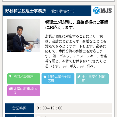
野村和弘税理士事務所
(愛知県稲沢市)
税理士が訪問し、直接皆様のご要望
にお応えします。
所長が個別に対応することにより、税
務、会計にとどまらず、身近なことにも
対処できるようサポートします。必要に
応じて、専門分野の弁護士も対応しま
す。 酒、ゴルフ、テニス、スキー、音楽
等を通じ、本音でお付き合いできたらと
思います。 共に考え、共に悩み、...
初回相談無料
18時以降受付対
土・日受付対応
応可
可
近隣に駐車場あ
り
営業時間
9：00～19：00