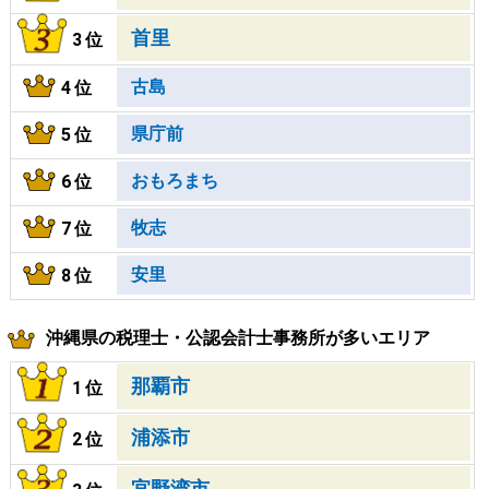
首里
3位
古島
4位
県庁前
5位
おもろまち
6位
牧志
7位
安里
8位
沖縄県の税理士・公認会計士事務所が多いエリア
那覇市
1位
浦添市
2位
宜野湾市