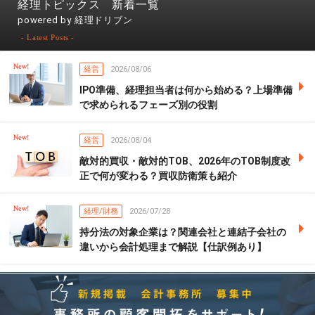
経理トピックス 新着一覧
powered by 経理ドリブン
- Latest Posts -
経営
2026/08/06
IPO準備、経理担当者は何から始める？上場準備
で求められるフェーズ別の役割
経営
2026/08/04
敵対的買収・敵対的TOB、2026年のTOB制度改
正で何が変わる？買収防衛策も紹介
経理/財務
2026/07/28
持分法の対象企業は？関連会社と連結子会社の
違いから会計処理まで解説【仕訳例あり】