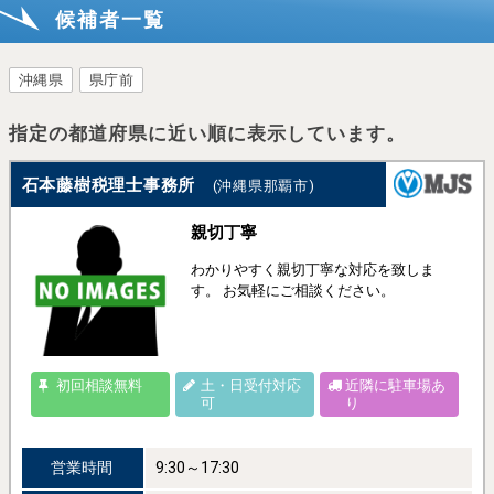
候補者一覧
沖縄県
県庁前
指定の都道府県に近い順に表示しています。
石本藤樹税理士事務所
(沖縄県那覇市)
親切丁寧
わかりやすく親切丁寧な対応を致しま
す。 お気軽にご相談ください。
初回相談無料
土・日受付対応
近隣に駐車場あ
可
り
営業時間
9:30～17:30