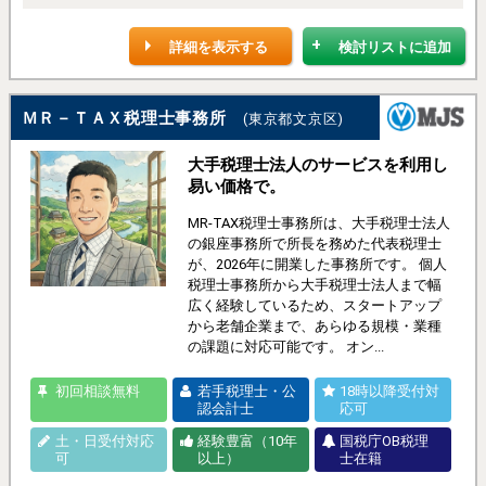
詳細を表示する
検討リストに追加
ＭＲ－ＴＡＸ税理士事務所
(東京都文京区)
大手税理士法人のサービスを利用し
易い価格で。
MR-TAX税理士事務所は、大手税理士法人
の銀座事務所で所長を務めた代表税理士
が、2026年に開業した事務所です。 個人
税理士事務所から大手税理士法人まで幅
広く経験しているため、スタートアップ
から老舗企業まで、あらゆる規模・業種
の課題に対応可能です。 オン...
初回相談無料
若手税理士・公
18時以降受付対
認会計士
応可
土・日受付対応
経験豊富（10年
国税庁OB税理
可
以上）
士在籍