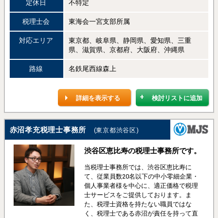
定休日
不特定
税理士会
東海会一宮支部所属
対応エリア
東京都、岐阜県、静岡県、愛知県、三重
県、滋賀県、京都府、大阪府、沖縄県
路線
名鉄尾西線森上
詳細を表示する
検討リストに追加
赤沼孝充税理士事務所
(東京都渋谷区)
渋谷区恵比寿の税理士事務所です。
当税理士事務所では、渋谷区恵比寿に
て、従業員数20名以下の中小零細企業・
個人事業者様を中心に、適正価格で税理
士サービスをご提供しております。ま
た、税理士資格を持たない職員ではな
く、税理士である赤沼が責任を持って直