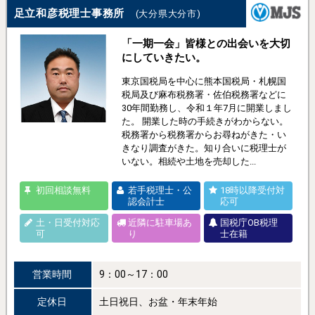
足立和彦税理士事務所
(大分県大分市)
「一期一会」皆様との出会いを大切
にしていきたい。
東京国税局を中心に熊本国税局・札幌国
税局及び麻布税務署・佐伯税務署などに
30年間勤務し、令和１年7月に開業しまし
た。 開業した時の手続きがわからない。
税務署から税務署からお尋ねがきた・い
きなり調査がきた。知り合いに税理士が
いない。相続や土地を売却した...
初回相談無料
若手税理士・公
18時以降受付対
認会計士
応可
土・日受付対応
近隣に駐車場あ
国税庁OB税理
可
り
士在籍
営業時間
9：00～17：00
定休日
土日祝日、お盆・年末年始