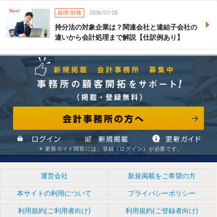
経理/財務
2026/07/28
持分法の対象企業は？関連会社と連結子会社の
違いから会計処理まで解説【仕訳例あり】
会計事務所の方へ
事務所の顧客開拓をサポート! （掲載・登録無料） 新規掲
※ 更新ガイド閲覧には、登録（ログイン）が必要です。
ログイン
新規掲載
情報更新ガイド
運営会社
新規掲載をご希望の方
本サイトの利用について
プライバシーポリシー
載 会計事務所 募集中
利用規約(ご利用者向け)
利用規約(ご登録者向け)