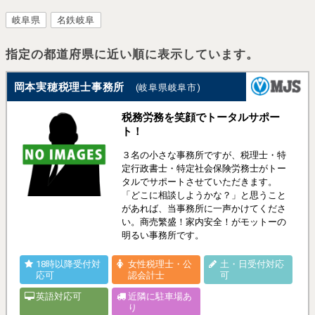
岐阜県
名鉄岐阜
指定の都道府県に近い順に表示しています。
岡本実穂税理士事務所
(岐阜県岐阜市)
税務労務を笑顔でトータルサポー
ト！
３名の小さな事務所ですが、税理士・特
定行政書士・特定社会保険労務士がトー
タルでサポートさせていただきます。
「どこに相談しようかな？」と思うこと
があれば、当事務所に一声かけてくださ
い。商売繁盛！家内安全！がモットーの
明るい事務所です。
18時以降受付対
女性税理士・公
土・日受付対応
応可
認会計士
可
英語対応可
近隣に駐車場あ
り