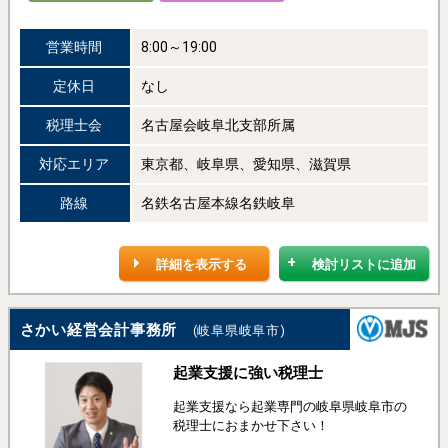
営業時間
8:00～19:00
定休日
なし
税理士会
名古屋会岐阜北支部所属
対応エリア
東京都、岐阜県、愛知県、滋賀県
路線
名鉄名古屋本線名鉄岐阜
詳細を表示する
検討リストに追加
さかい経営会計事務所
(岐阜県岐阜市)
起業支援に強い税理士
起業支援なら起業専門の岐阜県岐阜市の
税理士におまかせ下さい！