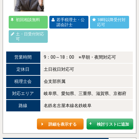
初回相談無料
若手税理士・公
18時以降受付対
認会計士
応可
土・日受付対応
可
営業時間
9：00～18：00 ※早朝・夜間対応可
定休日
土日祝日対応可
税理士会
会支部所属
対応エリア
岐阜県、愛知県、三重県、滋賀県、京都府
路線
名鉄名古屋本線名鉄岐阜
詳細を表示する
検討リストに追加