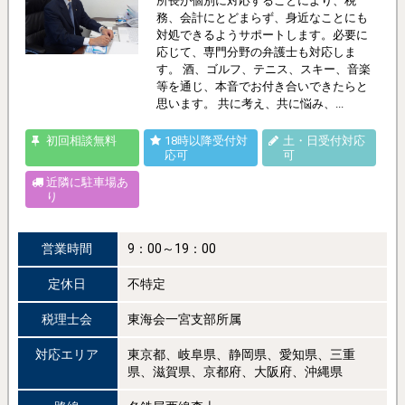
所長が個別に対応することにより、税
務、会計にとどまらず、身近なことにも
対処できるようサポートします。必要に
応じて、専門分野の弁護士も対応しま
す。 酒、ゴルフ、テニス、スキー、音楽
等を通じ、本音でお付き合いできたらと
思います。 共に考え、共に悩み、...
初回相談無料
18時以降受付対
土・日受付対応
応可
可
近隣に駐車場あ
り
営業時間
9：00～19：00
定休日
不特定
税理士会
東海会一宮支部所属
対応エリア
東京都、岐阜県、静岡県、愛知県、三重
県、滋賀県、京都府、大阪府、沖縄県