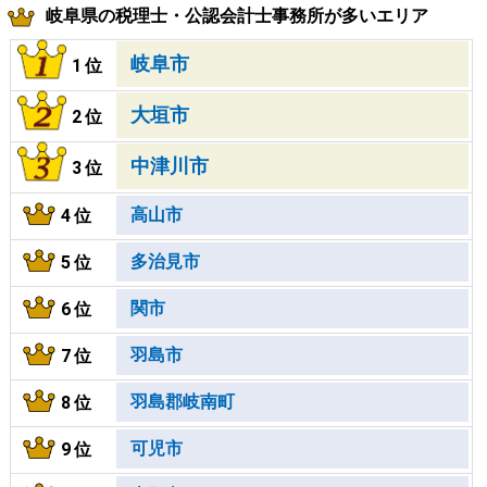
岐阜県の税理士・公認会計士事務所が多いエリア
岐阜市
1位
大垣市
2位
中津川市
3位
高山市
4位
多治見市
5位
関市
6位
羽島市
7位
羽島郡岐南町
8位
可児市
9位