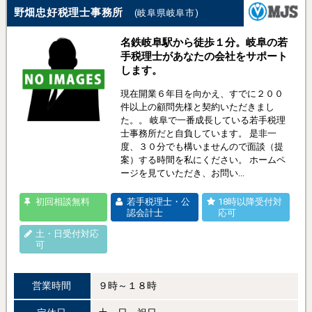
野畑忠好税理士事務所
(岐阜県岐阜市)
名鉄岐阜駅から徒歩１分。岐阜の若
手税理士があなたの会社をサポート
します。
現在開業６年目を向かえ、すでに２００
件以上の顧問先様と契約いただきまし
た。。 岐阜で一番成長している若手税理
士事務所だと自負しています。 是非一
度、３０分でも構いませんので面談（提
案）する時間を私にください。 ホームペ
ージを見ていただき、お問い...
初回相談無料
若手税理士・公
18時以降受付対
認会計士
応可
土・日受付対応
可
営業時間
９時～１８時