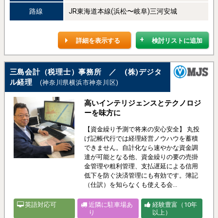
路線
JR東海道本線(浜松〜岐阜)三河安城
詳細を表示する
検討リストに追加
三島会計（税理士）事務所 ／ (株)デジタ
ル経理
(神奈川県横浜市神奈川区)
高いインテリジェンスとテクノロジ
ーを味方に
【資金繰り予測で将来の安心安全】 丸投
げ記帳代行では経理経営ノウハウを蓄積
できません。自計化なら速やかな資金調
達が可能となる他、資金繰りの要の売掛
金管理や粗利管理、支払遅延による信用
低下を防ぐ決済管理にも有効です。簿記
（仕訳）を知らなくも使える会...
英語対応可
近隣に駐車場あ
経験豊富（10年
り
以上）