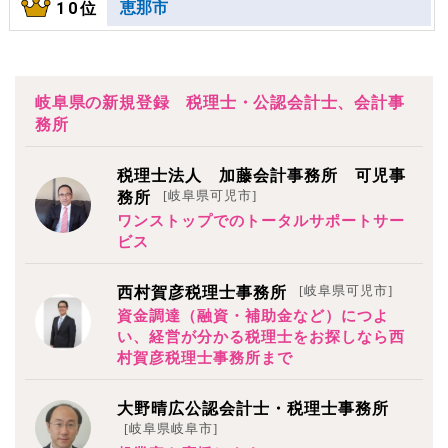
恵那市
10位
岐阜県の新規登録 税理士・公認会計士、会計事
務所
税理士法人 加藤会計事務所 可児事
[岐阜県可児市]
務所
ワンストップでのトータルサポートサー
ビス
[岐阜県可児市]
西村賀彦税理士事務所
資金調達（融資・補助金など）につよ
い、経営が分かる税理士をお探しなら西
村賀彦税理士事務所まで
大野晴広公認会計士・税理士事務所
[岐阜県岐阜市]