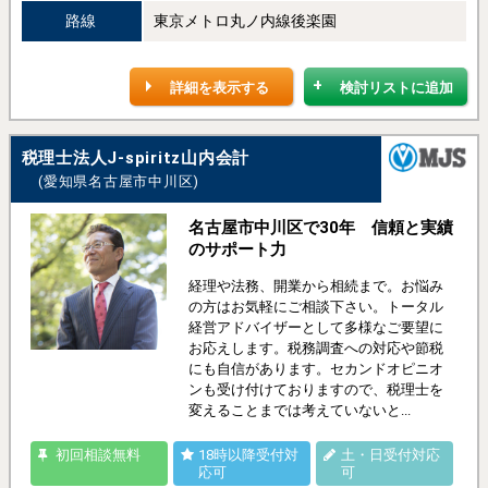
路線
東京メトロ丸ノ内線後楽園
詳細を表示する
検討リストに追加
税理士法人J-spiritz山内会計
(愛知県名古屋市中川区)
名古屋市中川区で30年 信頼と実績
のサポート力
経理や法務、開業から相続まで。お悩み
の方はお気軽にご相談下さい。トータル
経営アドバイザーとして多様なご要望に
お応えします。税務調査への対応や節税
にも自信があります。セカンドオピニオ
ンも受け付けておりますので、税理士を
変えることまでは考えていないと...
初回相談無料
18時以降受付対
土・日受付対応
応可
可