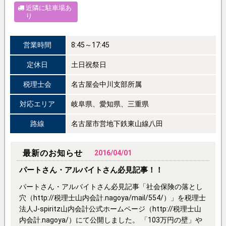
近隣に駐車場あ
り
営業時間
8:45～17:45
定休日
土日祝祭日
税理士会
名古屋会中川支部所属
対応エリア
岐阜県、愛知県、三重県
路線
名古屋市営地下鉄東山線八田
最新のお知らせ
2016/04/01
パートさん・アルバイトさん必見記事！！
パートさん・アルバイトさん必見記事「社会保険の落とし
穴（http://税理士山内会計.nagoya/mail/554/）」を税理士
法人J-spiritz山内会計公式ホームページ（http://税理士山
内会計.nagoya/）にて公開しました。 「103万円の壁」や