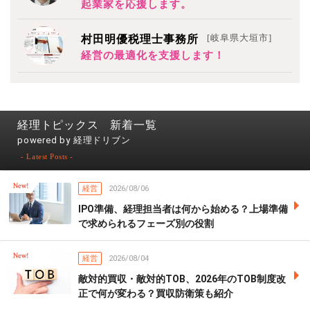
起業家を応援します。
[岐阜県大垣市]
村田明優税理士事務所
経営の最適化を支援します！
経理トピックス 新着一覧
powered by 経理ドリブン
- Latest Posts -
経営
2026/08/06
IPO準備、経理担当者は何から始める？上場準備
で求められるフェーズ別の役割
経営
2026/08/04
敵対的買収・敵対的TOB、2026年のTOB制度改
正で何が変わる？買収防衛策も紹介