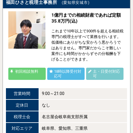
福田ひさと税理士事務所
(愛知県安城市)
1億円までの相続財産であれば定額
35.8万円(込)
これまで10年以上で300件を超える相続税
専門の税理士がすべて業務を行います。
低価格にありがちな安かろう悪かろうで
はありません。専門家だからこそ難しい
案件にも時間がかからずその分報酬を下
げることができます。
初回相談無料
18時以降受付対
土・日受付対応
応可
可
営業時間
9:00～21:00
定休日
なし
税理士会
名古屋会岐阜南支部所属
対応エリア
岐阜県、愛知県、三重県