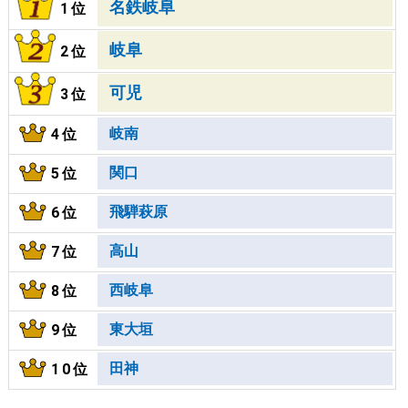
名鉄岐阜
1位
岐阜
2位
可児
3位
岐南
4位
関口
5位
飛騨萩原
6位
高山
7位
西岐阜
8位
東大垣
9位
田神
10位