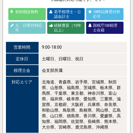
初回相談無料
若手税理士・公
18時以降受付対
認会計士
応可
土・日受付対応
経験豊富（10年
国税庁OB税理
可
以上）
士在籍
営業時間
9:00-18:00
定休日
土曜日、日曜日、祝日
税理士会
会支部所属
対応エリア
北海道、青森県、岩手県、宮城県、秋田
県、山形県、福島県、茨城県、栃木県、群
馬県、千葉県、東京都、神奈川県、富山
県、福井県、岐阜県、愛知県、三重県、滋
賀県、京都府、大阪府、兵庫県、奈良県、
和歌山県、鳥取県、島根県、岡山県、広島
県、山口県、徳島県、香川県、愛媛県、高
知県、福岡県、佐賀県、長崎県、熊本県、
大分県、宮崎県、鹿児島県、沖縄県