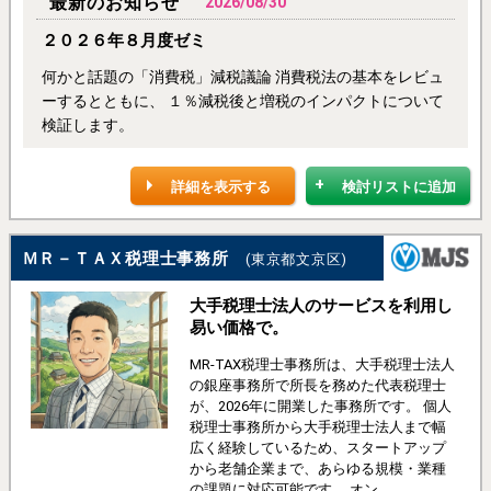
最新のお知らせ
2026/08/30
２０２６年８月度ゼミ
何かと話題の「消費税」減税議論 消費税法の基本をレビュ
ーするとともに、 １％減税後と増税のインパクトについて
検証します。
詳細を表示する
検討リストに追加
ＭＲ－ＴＡＸ税理士事務所
(東京都文京区)
大手税理士法人のサービスを利用し
易い価格で。
MR-TAX税理士事務所は、大手税理士法人
の銀座事務所で所長を務めた代表税理士
が、2026年に開業した事務所です。 個人
税理士事務所から大手税理士法人まで幅
広く経験しているため、スタートアップ
から老舗企業まで、あらゆる規模・業種
の課題に対応可能です。 オン...