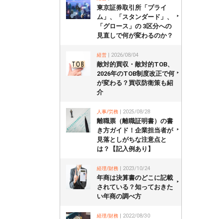
東京証券取引所「プライ
ム」、「スタンダード」、
「グロース」の 3区分への
見直しで何が変わるのか？
経営
| 2026/08/04
敵対的買収・敵対的TOB、
2026年のTOB制度改正で何
が変わる？買収防衛策も紹
介
人事/労務
| 2025/08/28
離職票（離職証明書）の書
き方ガイド！企業担当者が
見落としがちな注意点と
は？【記入例あり】
経理/財務
| 2023/10/24
年商は決算書のどこに記載
されている？知っておきた
い年商の調べ方
経理/財務
| 2022/08/30