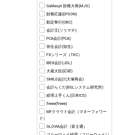
Galileopt 財務大将(MJS)
財務応援(EPSON)
勘定奉行(OBC)
会計王(ソリマチ)
PCA会計(PCA)
弥生会計(弥生)
FXシリーズ（TKC）
IBEX会計(JDL)
大蔵大臣(応研)
SMILE会計(大塚商会)
会計らくだ(BSLシステム研究所)
経理上手くん(日本ICS)
freee(freee)
MFクラウド会計（マネーフォワー
ド）
GLOVIA会計（富士通）
フリーウェイ経理（フリーウェイジ