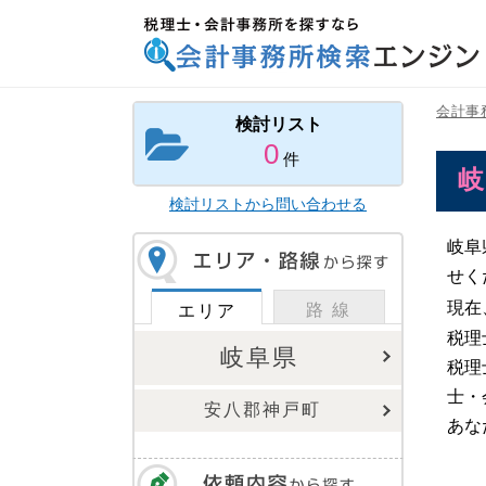
税理士・会計事務所を探すなら 会計事務所検索
エンジン
会計事
検討リスト
0
件
検討リストから問い合わせる
岐阜
せく
現在
路 線
エリア
税理
岐阜県
税理
士・
安八郡神戸町
あな