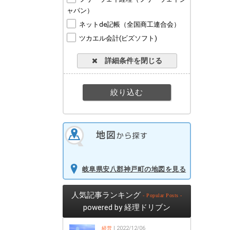
ャパン）
ネットde記帳（全国商工連合会）
ツカエル会計(ビズソフト)
詳細条件を閉じる
岐阜県安八郡神戸町の地図を見る
人気記事ランキング
- Popular Posts -
powered by 経理ドリブン
経営
| 2022/12/06