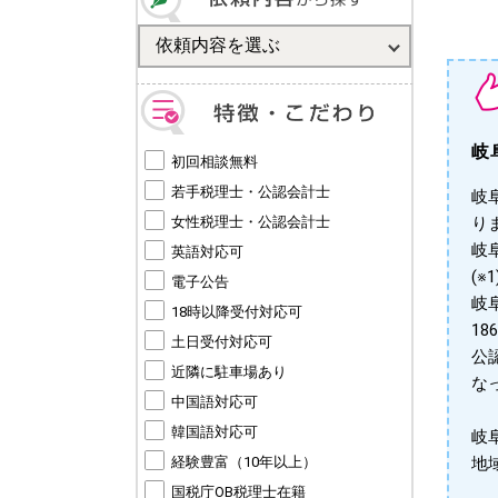
岐
初回相談無料
若手税理士・公認会計士
岐
女性税理士・公認会計士
り
岐
英語対応可
(※1
電子公告
岐
18時以降受付対応可
1
土日受付対応可
公
近隣に駐車場あり
な
中国語対応可
韓国語対応可
岐
経験豊富（10年以上）
地
国税庁OB税理士在籍