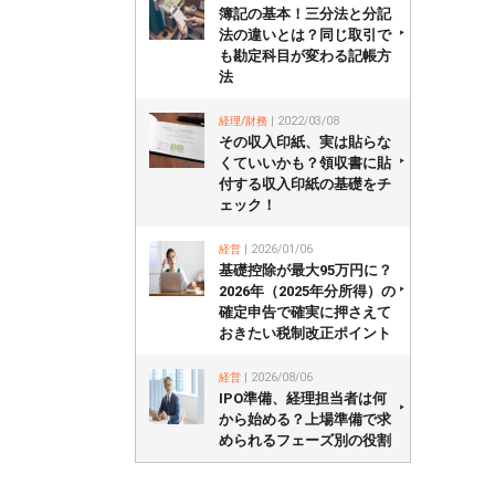
簿記の基本！三分法と分記
法の違いとは？同じ取引で
も勘定科目が変わる記帳方
法
経理/財務
| 2022/03/08
その収入印紙、実は貼らな
くていいかも？領収書に貼
付する収入印紙の基礎をチ
ェック！
経営
| 2026/01/06
基礎控除が最大95万円に？
2026年（2025年分所得）の
確定申告で確実に押さえて
おきたい税制改正ポイント
経営
| 2026/08/06
IPO準備、経理担当者は何
から始める？上場準備で求
められるフェーズ別の役割