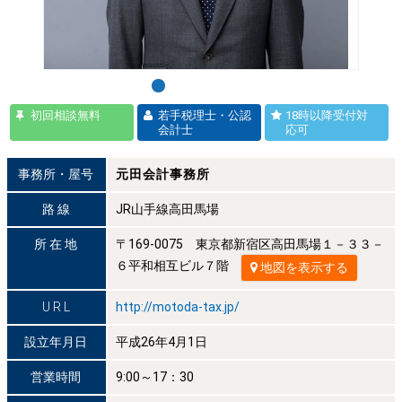
初回相談無料
若手税理士・公認
18時以降受付対
会計士
応可
事務所・屋号
元田会計事務所
路 線
JR山手線高田馬場
所 在 地
〒169-0075 東京都新宿区高田馬場１－３３－
６平和相互ビル７階
地図を表示する
U R L
http://motoda-tax.jp/
設立年月日
平成26年4月1日
営業時間
9:00～17：30