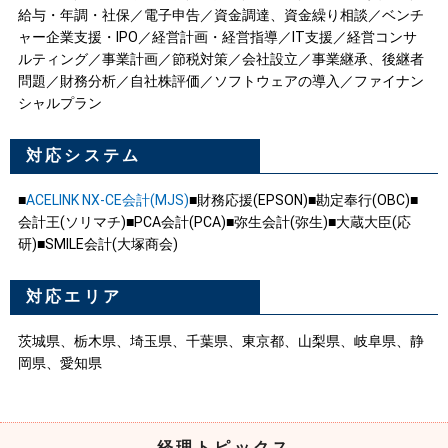
給与・年調・社保／電子申告／資金調達、資金繰り相談／ベンチ
ャー企業支援・IPO／経営計画・経営指導／IT支援／経営コンサ
ルティング／事業計画／節税対策／会社設立／事業継承、後継者
問題／財務分析／自社株評価／ソフトウェアの導入／ファイナン
シャルプラン
対応システム
■
ACELINK NX-CE会計(MJS)
■財務応援(EPSON)■勘定奉行(OBC)■
会計王(ソリマチ)■PCA会計(PCA)■弥生会計(弥生)■大蔵大臣(応
研)■SMILE会計(大塚商会)
対応エリア
茨城県、栃木県、埼玉県、千葉県、東京都、山梨県、岐阜県、静
岡県、愛知県
経理トピックス