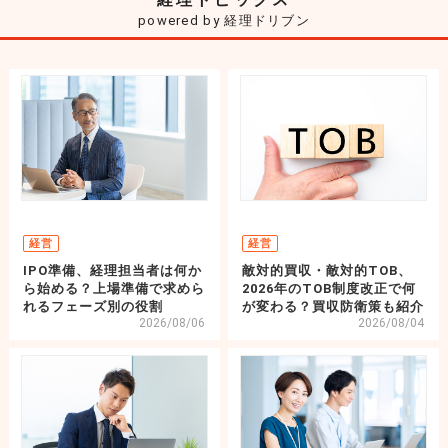
powered by 経理ドリブン
経営
経営
IPO準備、経理担当者は何か
敵対的買収・敵対的TOB、
ら始める？上場準備で求めら
2026年のTOB制度改正で何
れるフェーズ別の役割
が変わる？買収防衛策も紹介
2026/08/06
2026/08/04