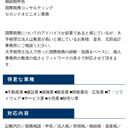
相続税申告
国際税務コンサルティング
セカンドオピニオン業務
国際税務についてのアドバイスが必要であると感じているが、大
手税理士法人は敷居が高いと感じているお客様、是非、元田会計
事務所にご相談ください。
大手税理士法人で培った国際税務の経験・知識をベースに、個人
事務所の敷居の低さとフットワークの良さで対応させて頂きま
す。
得意な業種
■不動産業 ■建設業 ■保険業 ■製造業 ■情報通信・広告業 ■IT・ソフ
トウェア ■サービス業 ■小売業 ■卸売り業
対応内容
記帳代行／税務相談・申告／法人税／所得税／相続税・資産税／