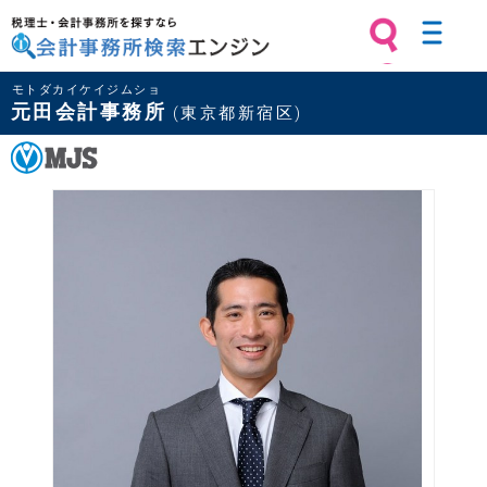
税理士・会計事務所を探すなら 会計
モトダカイケイジムショ
事務所検索エンジン
元田会計事務所
(東京都新宿区)