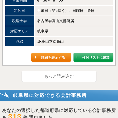
営業時間
8：30～18：00
定休日
土曜日（第5除く）、日曜日、祭日
税理士会
名古屋会高山支部所属
対応エリア
岐阜県
路線
JR高山本線高山
詳細を表示する
検討リストに追加
もっと読み込む
岐阜県に対応できる会計事務所
あなたの選択した都道府県に対応している会計事務所
313
を
件 選びました。