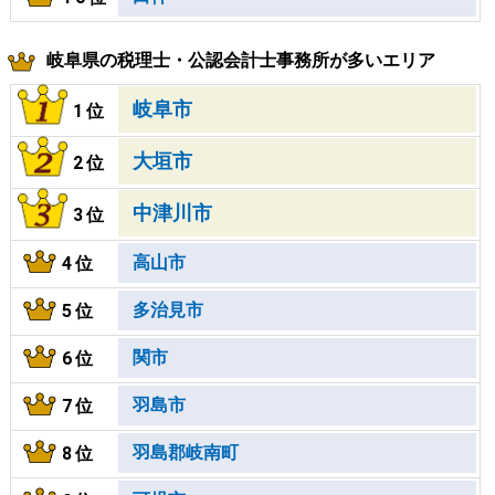
岐阜県の税理士・公認会計士事務所が多いエリア
岐阜市
1位
大垣市
2位
中津川市
3位
高山市
4位
多治見市
5位
関市
6位
羽島市
7位
羽島郡岐南町
8位