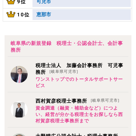
可児市
9位
恵那市
10位
岐阜県の新規登録 税理士・公認会計士、会計事
務所
税理士法人 加藤会計事務所 可児事
[岐阜県可児市]
務所
ワンストップでのトータルサポートサー
ビス
[岐阜県可児市]
西村賀彦税理士事務所
資金調達（融資・補助金など）につよ
い、経営が分かる税理士をお探しなら西
村賀彦税理士事務所まで