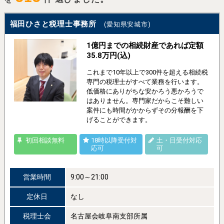
福田ひさと税理士事務所
(愛知県安城市)
1億円までの相続財産であれば定額
35.8万円(込)
これまで10年以上で300件を超える相続税
専門の税理士がすべて業務を行います。
低価格にありがちな安かろう悪かろうで
はありません。専門家だからこそ難しい
案件にも時間がかからずその分報酬を下
げることができます。
初回相談無料
18時以降受付対
土・日受付対応
応可
可
営業時間
9:00～21:00
定休日
なし
税理士会
名古屋会岐阜南支部所属