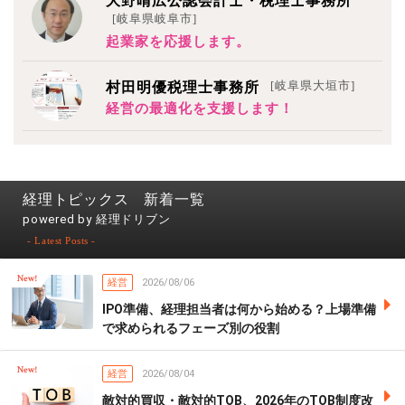
大野晴広公認会計士・税理士事務所
[岐阜県岐阜市]
起業家を応援します。
[岐阜県大垣市]
村田明優税理士事務所
経営の最適化を支援します！
経理トピックス 新着一覧
powered by 経理ドリブン
- Latest Posts -
経営
2026/08/06
IPO準備、経理担当者は何から始める？上場準備
で求められるフェーズ別の役割
経営
2026/08/04
敵対的買収・敵対的TOB、2026年のTOB制度改