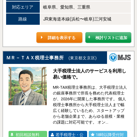
対応エリア
岐阜県、愛知県、三重県
路線
JR東海道本線(浜松〜岐阜)三河安城
詳細を表示する
検討リストに追加
ＭＲ－ＴＡＸ税理士事務所
(東京都文京区)
大手税理士法人のサービスを利用し
易い価格で。
MR-TAX税理士事務所は、大手税理士法人
の銀座事務所で所長を務めた代表税理士
が、2026年に開業した事務所です。 個人
税理士事務所から大手税理士法人まで幅
広く経験しているため、スタートアップ
から老舗企業まで、あらゆる規模・業種
の課題に対応可能です。 オン...
初回相談無料
若手税理士・公
18時以降受付対