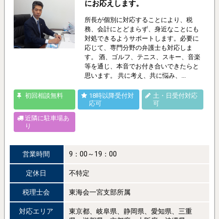
にお応えします。
所長が個別に対応することにより、税
務、会計にとどまらず、身近なことにも
対処できるようサポートします。必要に
応じて、専門分野の弁護士も対応しま
す。 酒、ゴルフ、テニス、スキー、音楽
等を通じ、本音でお付き合いできたらと
思います。 共に考え、共に悩み、...
初回相談無料
18時以降受付対
土・日受付対応
応可
可
近隣に駐車場あ
り
営業時間
9：00～19：00
定休日
不特定
税理士会
東海会一宮支部所属
対応エリア
東京都、岐阜県、静岡県、愛知県、三重