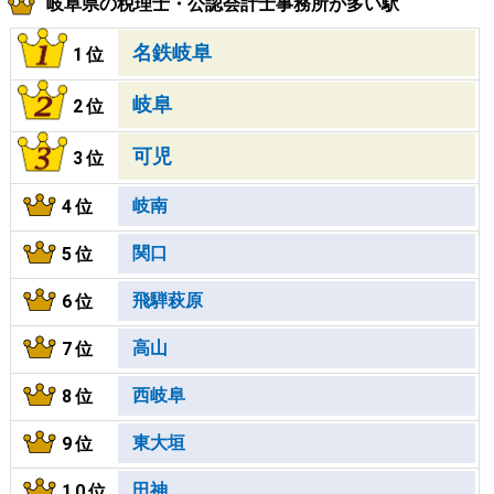
岐阜県の税理士・公認会計士事務所が多い駅
名鉄岐阜
1位
岐阜
2位
可児
3位
岐南
4位
関口
5位
飛騨萩原
6位
高山
7位
西岐阜
8位
東大垣
9位
田神
10位