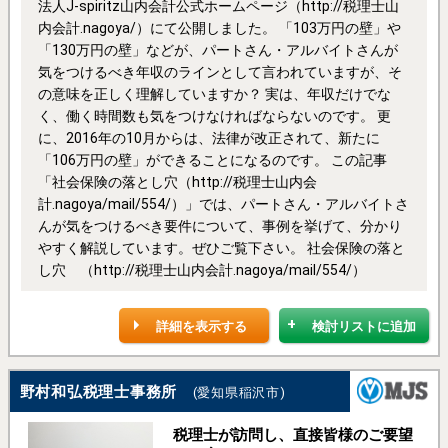
法人J-spiritz山内会計公式ホームページ（http://税理士山
内会計.nagoya/）にて公開しました。 「103万円の壁」や
「130万円の壁」などが、パートさん・アルバイトさんが
気をつけるべき年収のラインとして言われていますが、そ
の意味を正しく理解していますか？ 実は、年収だけでな
く、働く時間数も気をつけなければならないのです。 更
に、2016年の10月からは、法律が改正されて、新たに
「106万円の壁」ができることになるのです。 この記事
「社会保険の落とし穴（http://税理士山内会
計.nagoya/mail/554/）」では、パートさん・アルバイトさ
んが気をつけるべき要件について、事例を挙げて、分かり
やすく解説しています。ぜひご覧下さい。 社会保険の落と
し穴 （http://税理士山内会計.nagoya/mail/554/）
詳細を表示する
検討リストに追加
野村和弘税理士事務所
(愛知県稲沢市)
税理士が訪問し、直接皆様のご要望