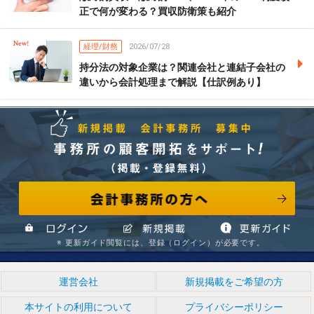
正で何が変わる？買収防衛策も紹介
経理/財務
2026/07/28
持分法の対象企業は？関連会社と連結子会社の
違いから会計処理まで解説【仕訳例あり】
会計事務所の方へ
事務所の顧客開拓をサポート! （掲載・登録無料） 新規掲
※ 更新ガイド閲覧には、登録（ログイン）が必要です。
ログイン
新規掲載
情報更新ガイド
運営会社
新規掲載をご希望の方
本サイトの利用について
プライバシーポリシー