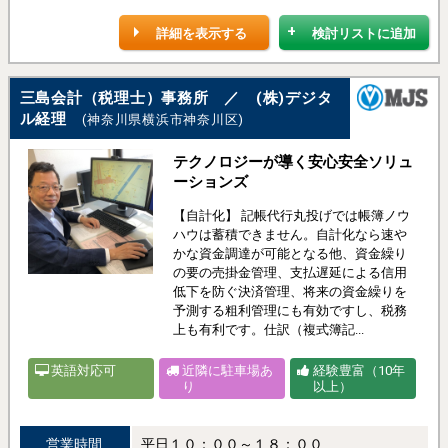
詳細を表示する
検討リストに追加
三島会計（税理士）事務所 ／ (株)デジタ
ル経理
(神奈川県横浜市神奈川区)
テクノロジーが導く安心安全ソリュ
ーションズ
【自計化】 記帳代行丸投げでは帳簿ノウ
ハウは蓄積できません。自計化なら速や
かな資金調達が可能となる他、資金繰り
の要の売掛金管理、支払遅延による信用
低下を防ぐ決済管理、将来の資金繰りを
予測する粗利管理にも有効ですし、税務
上も有利です。仕訳（複式簿記...
英語対応可
近隣に駐車場あ
経験豊富（10年
り
以上）
営業時間
平日１０：００～１８：００