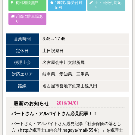
初回相談無料
18時以降受付対
土・日受付対応
応可
可
近隣に駐車場あ
り
営業時間
8:45～17:45
定休日
土日祝祭日
税理士会
名古屋会中川支部所属
対応エリア
岐阜県、愛知県、三重県
路線
名古屋市営地下鉄東山線八田
最新のお知らせ
2016/04/01
パートさん・アルバイトさん必見記事！！
パートさん・アルバイトさん必見記事「社会保険の落とし
穴（http://税理士山内会計.nagoya/mail/554/）」を税理士