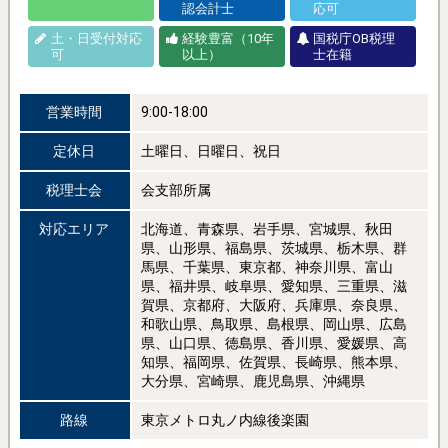
認会計士
応可
土・日受付対応
経験豊富（10年
国税庁OB税理
可
以上）
士在籍
営業時間
9:00-18:00
定休日
土曜日、日曜日、祝日
税理士会
会支部所属
対応エリア
北海道、青森県、岩手県、宮城県、秋田
県、山形県、福島県、茨城県、栃木県、群
馬県、千葉県、東京都、神奈川県、富山
県、福井県、岐阜県、愛知県、三重県、滋
賀県、京都府、大阪府、兵庫県、奈良県、
和歌山県、鳥取県、島根県、岡山県、広島
県、山口県、徳島県、香川県、愛媛県、高
知県、福岡県、佐賀県、長崎県、熊本県、
大分県、宮崎県、鹿児島県、沖縄県
路線
東京メトロ丸ノ内線後楽園