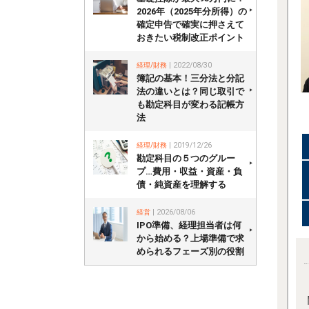
2026年（2025年分所得）の
確定申告で確実に押さえて
おきたい税制改正ポイント
経理/財務
| 2022/08/30
簿記の基本！三分法と分記
法の違いとは？同じ取引で
も勘定科目が変わる記帳方
法
経理/財務
| 2019/12/26
勘定科目の５つのグルー
プ…費用・収益・資産・負
債・純資産を理解する
経営
| 2026/08/06
IPO準備、経理担当者は何
から始める？上場準備で求
められるフェーズ別の役割