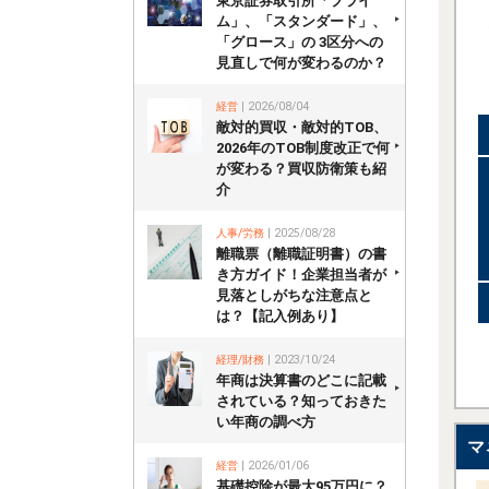
東京証券取引所「プライ
ム」、「スタンダード」、
「グロース」の 3区分への
見直しで何が変わるのか？
経営
| 2026/08/04
敵対的買収・敵対的TOB、
2026年のTOB制度改正で何
が変わる？買収防衛策も紹
介
人事/労務
| 2025/08/28
離職票（離職証明書）の書
き方ガイド！企業担当者が
見落としがちな注意点と
は？【記入例あり】
経理/財務
| 2023/10/24
年商は決算書のどこに記載
されている？知っておきた
い年商の調べ方
マ
経営
| 2026/01/06
基礎控除が最大95万円に？