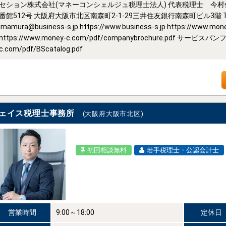
セション株式会社(マネーコンシェルジュ税理士法人) 代表税理士 今村仁 
番館512号 大阪府大阪市北区南森町2-1-29三井住友銀行南森町ビル3階 TEL 03-6
imamura@business-s.jp https://www.business-s.jp https://w
https://www.money-c.com/pdf/companybrochure.pdf サービスパン
c.com/pdf/BScatalog.pdf
ェイス税理士事務所
(大阪府大阪市北区)
初回相談無料
若手税理士・公認会計士
営業時間
9:00～18:00
定休日