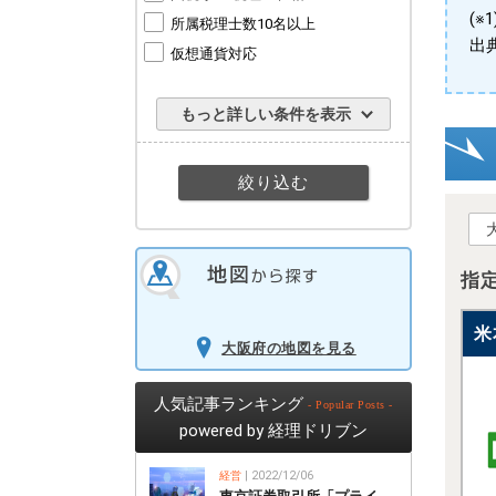
(
所属税理士数10名以上
出
仮想通貨対応
もっと詳しい条件を表示
指
米
大阪府の地図を見る
人気記事ランキング
- Popular Posts -
powered by 経理ドリブン
経営
| 2022/12/06