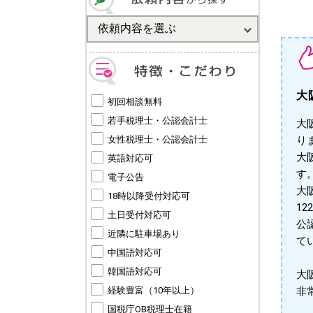
大
初回相談無料
若手税理士・公認会計士
大
女性税理士・公認会計士
り
大
英語対応可
す。
電子公告
大
18時以降受付対応可
1
土日受付対応可
公
近隣に駐車場あり
て
中国語対応可
韓国語対応可
大
経験豊富（10年以上）
非
国税庁OB税理士在籍