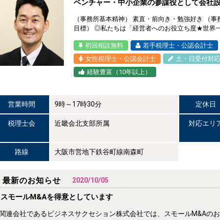
ベンチャー・中小企業の参謀役として会社
（事務所基本精神） 素直・前向き・勉強好き （事
目標） ◎私たちは「経営者へのお役立ち度★世界
初回相談無料
若手税理士・公認会計士
女性税理士・公認会計士
土・日受付対
経験豊富（10年以上）
営業時間
9時～17時30分
定休日
税理士会
近畿会北支部所属
対応エリ
路線
大阪市営地下鉄谷町線南森町
最新のお知らせ
2020/10/05
スモールM&Aを得意としています
関連会社であるビジネスサクセション株式会社では、スモールM&Aのお