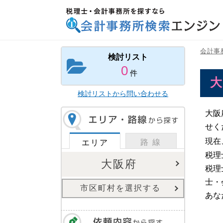
税理士・会計事務所を探すなら 会計事務所検索
エンジン
会計事
検討リスト
0
件
検討リストから問い合わせる
大阪
せく
現在
路 線
エリア
税理
大阪府
税理
士・
市区町村を選択する
あな