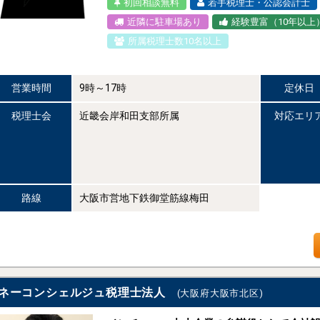
初回相談無料
若手税理士・公認会計士
近隣に駐車場あり
経験豊富（10年以上
所属税理士数10名以上
営業時間
9時～17時
定休日
税理士会
近畿会岸和田支部所属
対応エリ
路線
大阪市営地下鉄御堂筋線梅田
ネーコンシェルジュ税理士法人
(大阪府大阪市北区)