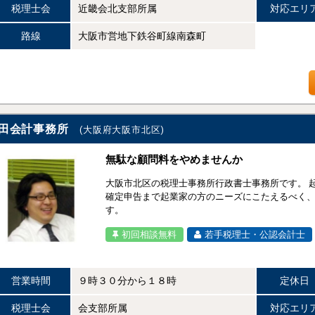
税理士会
近畿会北支部所属
対応エリ
路線
大阪市営地下鉄谷町線南森町
田会計事務所
(大阪府大阪市北区)
無駄な顧問料をやめませんか
大阪市北区の税理士事務所行政書士事務所です。 
確定申告まで起業家の方のニーズにこたえるべく
す。
初回相談無料
若手税理士・公認会計士
営業時間
９時３０分から１８時
定休日
税理士会
会支部所属
対応エリ