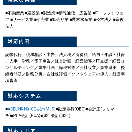
■不動産業 ■建設業 ■製造業 ■情報通信・広告業 ■IT・ソフトウェ
ア ■サービス業 ■小売業 ■卸売り業 ■農林水産業 ■公営法人 ■宗教
法人
対応内容
記帳代行／税務相談・申告／法人税／所得税／給与・年調・社保
／人事・労務／電子申告／経営計画・経営指導／IT支援／経営コ
ンサルティング／事業計画／節税対策／会社設立／事業継承、後
継者問題／財務分析／自社株評価／ソフトウェアの導入／経営事
項審査
対応システム
■
ACELINK NX-CE会計(MJS)
■勘定奉行(OBC)■会計王(ソリマ
チ)■PCA会計(PCA)■弥生会計(弥生)
対応エリア