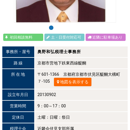
初回相談無料
土・日受付対応可
近隣に駐車場あり
事務所・屋号
奥野和弘税理士事務所
路 線
京都市営地下鉄東西線醍醐
所 在 地
〒601-1366 京都府京都市伏見区醍醐大構町
７-105
地図を表示する
設立年月日
20130902
営業時間
9：00～17：00
定休日
土曜：日曜：祭日
税理士会
近畿会伏見支部所属