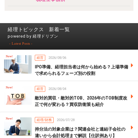
経理トピックス 新着一覧
powered by 経理ドリブン
- Latest Posts -
経営
2026/08/06
IPO準備、経理担当者は何から始める？上場準備
で求められるフェーズ別の役割
経営
2026/08/04
敵対的買収・敵対的TOB、2026年のTOB制度改
正で何が変わる？買収防衛策も紹介
経理/財務
2026/07/28
持分法の対象企業は？関連会社と連結子会社の
違いから会計処理まで解説【仕訳例あり】