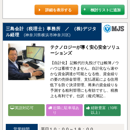
詳細を表示する
検討リストに追加
三島会計（税理士）事務所 ／ (株)デジタ
ル経理
(神奈川県横浜市神奈川区)
テクノロジーが導く安心安全ソリュ
ーションズ
【自計化】 記帳代行丸投げでは帳簿ノウ
ハウは蓄積できません。自計化なら速や
かな資金調達が可能となる他、資金繰り
の要の売掛金管理、支払遅延による信用
低下を防ぐ決済管理、将来の資金繰りを
予測する粗利管理にも有効ですし、税務
上も有利です。仕訳（複式簿記...
英語対応可
近隣に駐車場あ
経験豊富（10年
り
以上）
営業時間
平日１０：００～１８：００