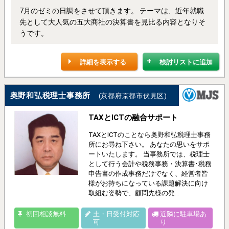
7月のゼミの日調をさせて頂きます。 テーマは、近年就職
先として大人気の五大商社の決算書を見比る内容となりそ
うです。
詳細を表示する
検討リストに追加
奥野和弘税理士事務所
(京都府京都市伏見区)
TAXとICTの融合サポート
TAXとICTのことなら奥野和弘税理士事務
所にお尋ね下さい。 あなたの思いをサポ
ートいたします。 当事務所では、税理士
として行う会計や税務事務・決算書･税務
申告書の作成事務だけでなく、経営者皆
様がお持ちになっている課題解決に向け
取組む姿勢で、顧問先様の発...
初回相談無料
土・日受付対応
近隣に駐車場あ
可
り