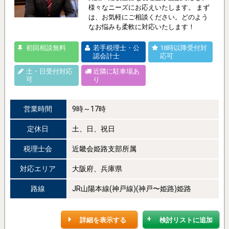
様々なニーズにお応えいたします。 まず
は、お気軽にご相談ください。どのよう
なお悩みも柔軟に対応いたします！
初回相談無料
若手税理士・公
18時以降受付対
認会計士
応可
土・日受付対応
近隣に駐車場あ
可
り
営業時間
9時～17時
定休日
土、日、祝日
税理士会
近畿会姫路支部所属
対応エリア
大阪府、兵庫県
路線
JR山陽本線(神戸線)(神戸〜姫路)姫路
詳細を表示する
検討リストに追加