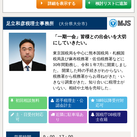
詳細を表示する
検討リストに追加
足立和彦税理士事務所
(大分県大分市)
「一期一会」皆様との出会いを大切
にしていきたい。
東京国税局を中心に熊本国税局・札幌国
税局及び麻布税務署・佐伯税務署などに
30年間勤務し、令和１年7月に開業しまし
た。 開業した時の手続きがわからない。
税務署から税務署からお尋ねがきた・い
きなり調査がきた。知り合いに税理士が
いない。相続や土地を売却した...
初回相談無料
若手税理士・公
18時以降受付対
認会計士
応可
土・日受付対応
近隣に駐車場あ
国税庁OB税理
可
り
士在籍
営業時間
9：00～17：00