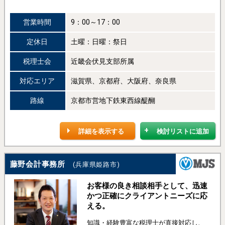
営業時間
9：00～17：00
定休日
土曜：日曜：祭日
税理士会
近畿会伏見支部所属
対応エリア
滋賀県、京都府、大阪府、奈良県
路線
京都市営地下鉄東西線醍醐
詳細を表示する
検討リストに追加
藤野会計事務所
(兵庫県姫路市)
お客様の良き相談相手として、迅速
かつ正確にクライアントニーズに応
える。
知識・経験豊富な税理士が直接対応し、