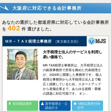
大阪府に対応できる会計事務所
あなたの選択した都道府県に対応している会計事務所
402
を
件 選びました。
ＭＲ－ＴＡＸ税理士事務所
(東京都文京区)
大手税理士法人のサービスを利用し
易い価格で。
MR-TAX税理士事務所は、大手税理士法人
の銀座事務所で所長を務めた代表税理士
が、2026年に開業した事務所です。 個人
税理士事務所から大手税理士法人まで幅
広く経験しているため、スタートアップ
から老舗企業まで、あらゆる規模・業種
の課題に対応可能です。 オン...
初回相談無料
若手税理士・公
18時以降受付対
認会計士
応可