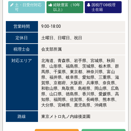
土・日受付対応
経験豊富（10年
国税庁OB税理
可
以上）
士在籍
営業時間
9:00-18:00
定休日
土曜日、日曜日、祝日
税理士会
会支部所属
対応エリア
北海道、青森県、岩手県、宮城県、秋田
県、山形県、福島県、茨城県、栃木県、群
馬県、千葉県、東京都、神奈川県、富山
県、福井県、岐阜県、愛知県、三重県、滋
賀県、京都府、大阪府、兵庫県、奈良県、
和歌山県、鳥取県、島根県、岡山県、広島
県、山口県、徳島県、香川県、愛媛県、高
知県、福岡県、佐賀県、長崎県、熊本県、
大分県、宮崎県、鹿児島県、沖縄県
路線
東京メトロ丸ノ内線後楽園