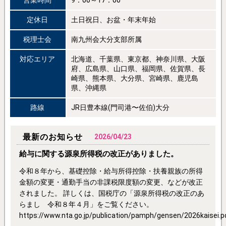
定休日
土日祝日、お盆・年末年始
税理士会
南九州会大分支部所属
対応エリア
北海道、千葉県、東京都、神奈川県、大阪
府、広島県、山口県、福岡県、佐賀県、長
崎県、熊本県、大分県、宮崎県、鹿児島
県、沖縄県
路線
JR日豊本線(門司港〜佐伯)大分
最新のお知らせ
2026/04/23
給与に関する源泉所得税の改正がありました。
令和８年から、基礎控除・給与所得控除・扶養親族の所得
金額の変更・通勤手当の非課税限度額の変更、などが改正
されました。 詳しくは、国税庁の「源泉所得税の改正のあ
らまし 令和８年４月」をご覧ください。
https://www.nta.go.jp/publication/pamph/gensen/2026kaisei.p