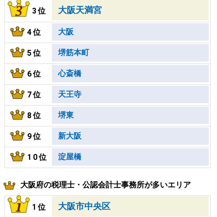
大阪天満宮
3位
大阪
4位
堺筋本町
5位
心斎橋
6位
天王寺
7位
堺東
8位
新大阪
9位
淀屋橋
10位
大阪府の税理士・公認会計士事務所が多いエリア
大阪市中央区
1位