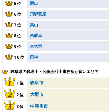
関口
5位
飛騨萩原
6位
高山
7位
西岐阜
8位
東大垣
9位
田神
10位
岐阜県の税理士・公認会計士事務所が多いエリア
岐阜市
1位
大垣市
2位
中津川市
3位