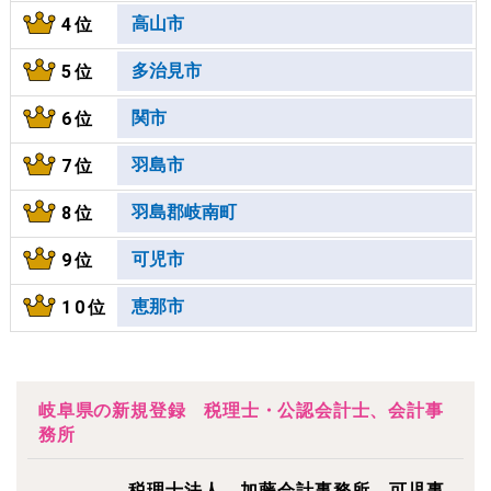
高山市
4位
多治見市
5位
関市
6位
羽島市
7位
羽島郡岐南町
8位
可児市
9位
恵那市
10位
岐阜県の新規登録 税理士・公認会計士、会計事
務所
税理士法人 加藤会計事務所 可児事