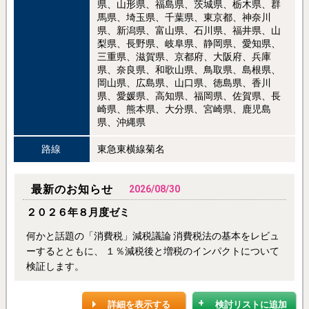
県、山形県、福島県、茨城県、栃木県、群
馬県、埼玉県、千葉県、東京都、神奈川
県、新潟県、富山県、石川県、福井県、山
梨県、長野県、岐阜県、静岡県、愛知県、
三重県、滋賀県、京都府、大阪府、兵庫
県、奈良県、和歌山県、鳥取県、島根県、
岡山県、広島県、山口県、徳島県、香川
県、愛媛県、高知県、福岡県、佐賀県、長
崎県、熊本県、大分県、宮崎県、鹿児島
県、沖縄県
路線
東急東横線菊名
最新のお知らせ
2026/08/30
２０２６年８月度ゼミ
何かと話題の「消費税」減税議論 消費税法の基本をレビュ
ーするとともに、 １％減税後と増税のインパクトについて
検証します。
詳細を表示する
検討リストに追加