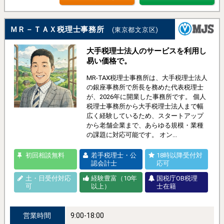
ＭＲ－ＴＡＸ税理士事務所
(東京都文京区)
大手税理士法人のサービスを利用し
易い価格で。
MR-TAX税理士事務所は、大手税理士法人
の銀座事務所で所長を務めた代表税理士
が、2026年に開業した事務所です。 個人
税理士事務所から大手税理士法人まで幅
広く経験しているため、スタートアップ
から老舗企業まで、あらゆる規模・業種
の課題に対応可能です。 オン...
初回相談無料
若手税理士・公
18時以降受付対
認会計士
応可
土・日受付対応
経験豊富（10年
国税庁OB税理
可
以上）
士在籍
営業時間
9:00-18:00