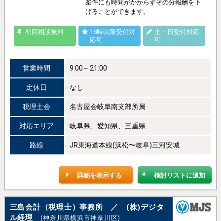
案件にも時間がかからずその分報酬を下
げることができます。
初回相談無料
18時以降受付対
土・日受付対応
応可
可
営業時間
9:00～21:00
定休日
なし
税理士会
名古屋会岐阜南支部所属
対応エリア
岐阜県、愛知県、三重県
路線
JR東海道本線(浜松〜岐阜)三河安城
詳細を表示する
検討リストに追加
三島会計（税理士）事務所 ／ (株)デジタ
ル経理
(神奈川県横浜市神奈川区)