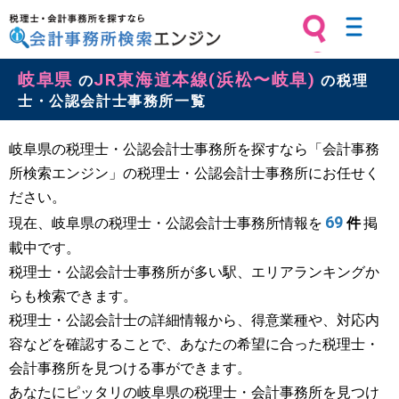
税理士・会計事務所を探すなら 会計
岐阜県
JR東海道本線(浜松〜岐阜)
事務所検索エンジン
の
の税理
士・公認会計士事務所一覧
岐阜県の税理士・公認会計士事務所を探すなら「会計事務
所検索エンジン」の税理士・公認会計士事務所にお任せく
ださい。
69
現在、岐阜県の税理士・公認会計士事務所情報を
件
掲
載中です。
税理士・公認会計士事務所が多い駅、エリアランキングか
らも検索できます。
税理士・公認会計士の詳細情報から、得意業種や、対応内
容などを確認することで、あなたの希望に合った税理士・
会計事務所を見つける事ができます。
あなたにピッタリの岐阜県の税理士・会計事務所を見つけ