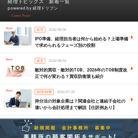
経理トピックス 新着一覧
powered by 経理ドリブン
- Latest Posts -
経営
2026/08/06
IPO準備、経理担当者は何から始める？上場準備
で求められるフェーズ別の役割
経営
2026/08/04
敵対的買収・敵対的TOB、2026年のTOB制度改
正で何が変わる？買収防衛策も紹介
経理/財務
2026/07/28
持分法の対象企業は？関連会社と連結子会社の
違いから会計処理まで解説【仕訳例あり】