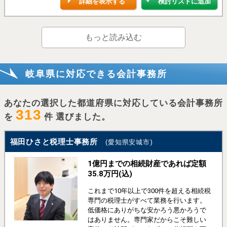
詳細を表示する
検討リストに追加
もっと読み込む
岐阜県に対応できる会計事務所
あなたの選択した都道府県に対応している会計事務所
313
を
件 選びました。
福田ひさと税理士事務所
(愛知県安城市)
1億円までの相続財産であれば定額
35.8万円(込)
これまで10年以上で300件を超える相続税
専門の税理士がすべて業務を行います。
低価格にありがちな安かろう悪かろうで
はありません。専門家だからこそ難しい