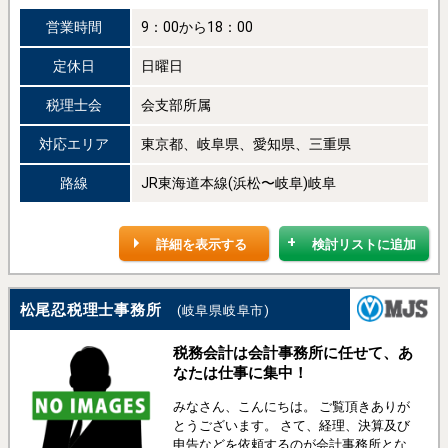
営業時間
9：00から18：00
定休日
日曜日
税理士会
会支部所属
対応エリア
東京都、岐阜県、愛知県、三重県
路線
JR東海道本線(浜松〜岐阜)岐阜
詳細を表示する
検討リストに追加
松尾忍税理士事務所
(岐阜県岐阜市)
税務会計は会計事務所に任せて、あ
なたは仕事に集中！
みなさん、こんにちは。 ご覧頂きありが
とうございます。 さて、経理、決算及び
申告などを依頼するのが会計事務所とな