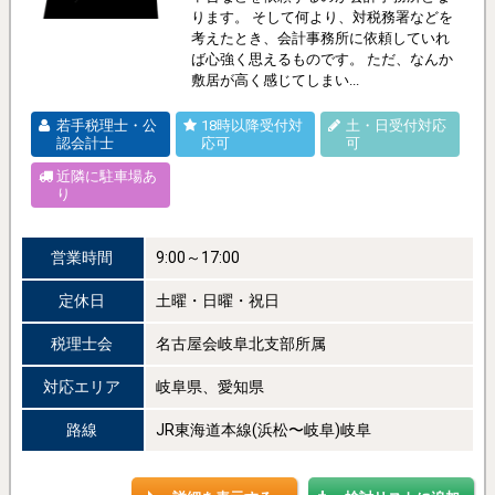
ります。 そして何より、対税務署などを
考えたとき、会計事務所に依頼していれ
ば心強く思えるものです。 ただ、なんか
敷居が高く感じてしまい...
若手税理士・公
18時以降受付対
土・日受付対応
認会計士
応可
可
近隣に駐車場あ
り
営業時間
9:00～17:00
定休日
土曜・日曜・祝日
税理士会
名古屋会岐阜北支部所属
対応エリア
岐阜県、愛知県
路線
JR東海道本線(浜松〜岐阜)岐阜