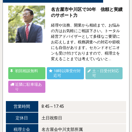
名古屋市中川区で30年 信頼と実績
のサポート力
経理や法務、開業から相続まで。お悩み
の方はお気軽にご相談下さい。トータル
経営アドバイザーとして多様なご要望に
お応えします。税務調査への対応や節税
にも自信があります。セカンドオピニオ
ンも受け付けておりますので、税理士を
変えることまでは考えていないと...
初回相談無料
18時以降受付対
土・日受付対応
応可
可
近隣に駐車場あ
り
営業時間
8:45～17:45
定休日
土日祝祭日
税理士会
名古屋会中川支部所属