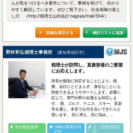
んが気をつけるべき要件について、事例を挙げて、分かり
やすく解説しています。ぜひご覧下さい。 社会保険の落と
し穴 （http://税理士山内会計.nagoya/mail/554/）
詳細を表示する
検討リストに追加
野村和弘税理士事務所
(愛知県稲沢市)
税理士が訪問し、直接皆様のご要望
にお応えします。
所長が個別に対応することにより、税
務、会計にとどまらず、身近なことにも
対処できるようサポートします。必要に
応じて、専門分野の弁護士も対応しま
す。 酒、ゴルフ、テニス、スキー、音楽
等を通じ、本音でお付き合いできたらと
思います。 共に考え、共に悩み、...
初回相談無料
18時以降受付対
土・日受付対応
応可
可