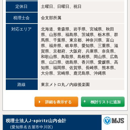
定休日
土曜日、日曜日、祝日
税理士会
会支部所属
対応エリア
北海道、青森県、岩手県、宮城県、秋田
県、山形県、福島県、茨城県、栃木県、群
馬県、千葉県、東京都、神奈川県、富山
県、福井県、岐阜県、愛知県、三重県、滋
賀県、京都府、大阪府、兵庫県、奈良県、
和歌山県、鳥取県、島根県、岡山県、広島
県、山口県、徳島県、香川県、愛媛県、高
知県、福岡県、佐賀県、長崎県、熊本県、
大分県、宮崎県、鹿児島県、沖縄県
路線
東京メトロ丸ノ内線後楽園
詳細を表示する
検討リストに追加
税理士法人J-spiritz山内会計
(愛知県名古屋市中川区)