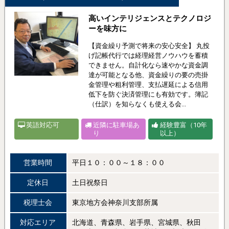
高いインテリジェンスとテクノロジ
ーを味方に
【資金繰り予測で将来の安心安全】 丸投
げ記帳代行では経理経営ノウハウを蓄積
できません。自計化なら速やかな資金調
達が可能となる他、資金繰りの要の売掛
金管理や粗利管理、支払遅延による信用
低下を防ぐ決済管理にも有効です。簿記
（仕訳）を知らなくも使える会...
英語対応可
近隣に駐車場あ
経験豊富（10年
り
以上）
営業時間
平日１０：００～１８：００
定休日
土日祝祭日
税理士会
東京地方会神奈川支部所属
対応エリア
北海道、青森県、岩手県、宮城県、秋田