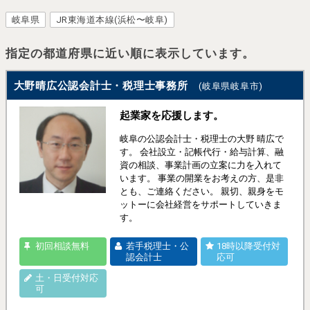
岐阜県
JR東海道本線(浜松〜岐阜)
指定の都道府県に近い順に表示しています。
大野晴広公認会計士・税理士事務所
(岐阜県岐阜市)
起業家を応援します。
岐阜の公認会計士・税理士の大野 晴広で
す。 会社設立・記帳代行・給与計算、融
資の相談、事業計画の立案に力を入れて
います。 事業の開業をお考えの方、是非
とも、ご連絡ください。 親切、親身をモ
ットーに会社経営をサポートしていきま
す。
初回相談無料
若手税理士・公
18時以降受付対
認会計士
応可
土・日受付対応
可