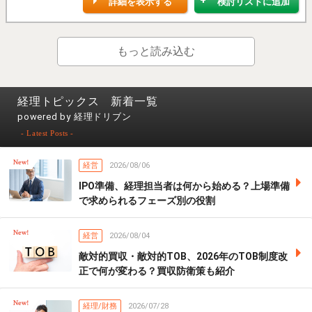
詳細を表示する
検討リストに追加
もっと読み込む
経理トピックス 新着一覧
powered by 経理ドリブン
- Latest Posts -
経営
2026/08/06
IPO準備、経理担当者は何から始める？上場準備
で求められるフェーズ別の役割
経営
2026/08/04
敵対的買収・敵対的TOB、2026年のTOB制度改
正で何が変わる？買収防衛策も紹介
経理/財務
2026/07/28