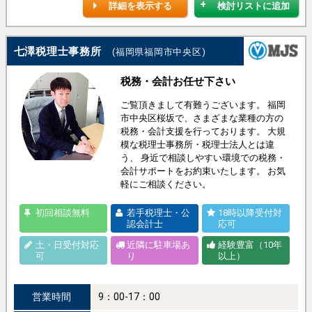
詳細を表示する
検討リストに追加
七澤税理士事務所
(福岡県福岡市中央区)
税務・会計お任せ下さい
ご覧頂きまして有難うございます。 福岡
市中央区桜坂で、さまざまな業種の方の
税務・会計支援を行っております。 大規
模な税理士事務所・税理士法人とは違
う、 身近で相談しやすい環境での税務・
会計サポートをお約束いたします。 お気
軽にご相談ください。
初回相談無料
若手税理士・公
18時以降受付対
認会計士
応可
土・日受付対応
近隣に駐車場あ
経験豊富（10年
可
り
以上）
営業時間
9：00-17：00