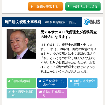
詳細を表示する
検討リストに追加
嶋田勝文税理士事務所
(神奈川県横浜市西区)
元マルサの４０代税理士が税務調査
の味方になります。
はじめまして。税理士の嶋田と申しま
す。 私は、23年間、国税の職場におり
ました。今の立場とは全く反対の目線で
「税」というものに取り組んでいた訳で
すが、反対の目線だったからこそ、お客
様にとって理想の税理士とはどのような
税理士かというものが見えたと思...
初回相談無料
若手税理士・公
18時以降受付対
認会計士
応可
土・日受付対応
近隣に駐車場あ
可
り