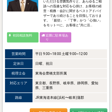
いただける雰囲気作りと、あらゆるご相
談への迅速な対応を心掛け、お客様の経
営・税務・会計に関するベストアドバイ
ザーであり続けることを目指しておりま
す。 「親切」・「丁寧」かつ「心強い」
をモットーに、お客様と“共に活...
初回相談無料
近隣に駐車場あ
り
営業時間
平日 9:00~18:00 土曜 9:00~12:00
定休日
日曜、祝日
税理士会
東海会豊橋支部所属
対応エリア
東京都、長野県、岐阜県、静岡県、愛知
県、三重県
路線
JR東海道本線(浜松〜岐阜)蒲郡