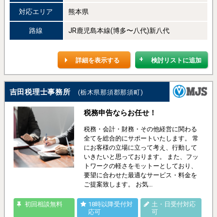
対応エリア
熊本県
路線
JR鹿児島本線(博多〜八代)新八代
詳細を表示する
検討リストに追加
吉田税理士事務所
(栃木県那須郡那須町)
税務申告ならお任せ！
税務・会計・財務・その他経営に関わる
全てを総合的にサポートいたします。 常
にお客様の立場に立って考え、行動して
いきたいと思っております。 また、フッ
トワークの軽さをモットーとしており、
要望に合わせた最適なサービス・料金を
ご提案致します。 お気...
初回相談無料
18時以降受付対
土・日受付対応
応可
可