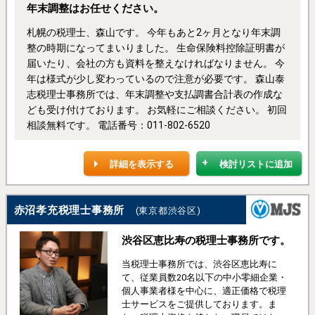
年末調整はお任せください。
札幌の税理士、森山です。 今年もあと2ヶ月となり年末調
整の時期になってまいりました。 生命保険料控除証明書が
届いたり、会社の方も資料を整えなければなりません。 今
年は様式が少し変わっているので注意が必要です。 森山泰
志税理士事務所では、年末調整や支払調書合計表の作成な
ども受け付けております。 お気軽にご相談ください。 初回
相談無料です。 電話番号：011-802-6520
詳細を表示する
検討リストに追加
赤沼孝充税理士事務所
(東京都渋谷区)
渋谷区恵比寿の税理士事務所です。
当税理士事務所では、渋谷区恵比寿に
て、従業員数20名以下の中小零細企業・
個人事業者様を中心に、適正価格で税理
士サービスをご提供しております。ま