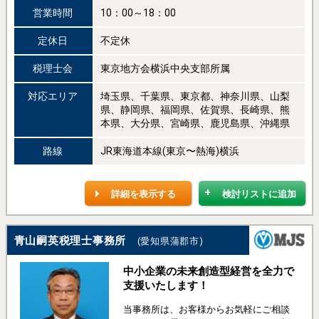
営業時間
10：00～18：00
定休日
不定休
税理士会
東京地方会横浜中央支部所属
対応エリア
埼玉県、千葉県、東京都、神奈川県、山梨
県、静岡県、福岡県、佐賀県、長崎県、熊
本県、大分県、宮崎県、鹿児島県、沖縄県
路線
JR東海道本線(東京〜熱海)横浜
詳細を表示する
検討リストに追加
青山嗣英税理士事務所
(愛知県蒲郡市)
中小企業の未来創造型経営を全力で
支援いたします！
当事務所は、お客様からお気軽にご相談