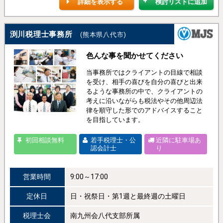
詳細を表示する
検討リストに追加
渕川税理士事務所
(熊本県八代市)
色んな事を聞かせてください
当事務所ではクライアントの目線で相談
を受け、相手の喜びを自分の喜びと出来
るような事務所の中で、クライアントの
考えに沿いながらも税法やその他周辺法
律を順守した形でのアドバイスすること
を目指しています。
初回相談無料
若手税理士・公
近隣に駐車場あ
認会計士
り
営業時間
9:00～17:00
定休日
日・祝祭日・第1週と最終週の土曜日
税理士会
南九州会八代支部所属