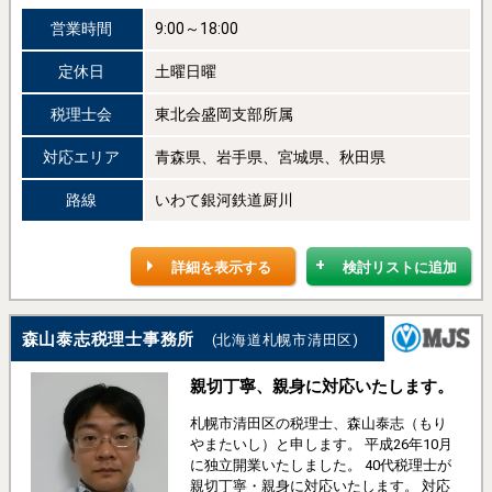
営業時間
9:00～18:00
定休日
土曜日曜
税理士会
東北会盛岡支部所属
対応エリア
青森県、岩手県、宮城県、秋田県
路線
いわて銀河鉄道厨川
詳細を表示する
検討リストに追加
森山泰志税理士事務所
(北海道札幌市清田区)
親切丁寧、親身に対応いたします。
札幌市清田区の税理士、森山泰志（もり
やまたいし）と申します。 平成26年10月
に独立開業いたしました。 40代税理士が
親切丁寧・親身に対応いたします。 対応