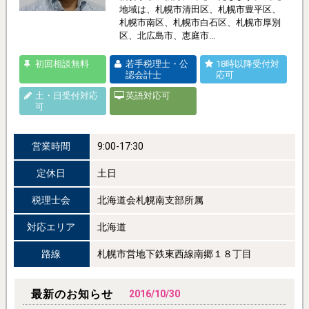
地域は、札幌市清田区、札幌市豊平区、
札幌市南区、札幌市白石区、札幌市厚別
区、北広島市、恵庭市...
初回相談無料
若手税理士・公
18時以降受付対
認会計士
応可
土・日受付対応
英語対応可
可
営業時間
9:00-17:30
定休日
土日
税理士会
北海道会札幌南支部所属
対応エリア
北海道
路線
札幌市営地下鉄東西線南郷１８丁目
最新のお知らせ
2016/10/30