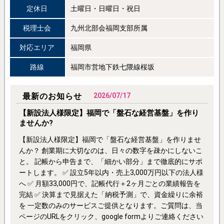
定休日
土曜日・日曜日・祝日
税理士会
九州北部会福岡支部所属
対応エリア
福岡県
路線
福岡市営地下鉄七隈線桜坂
最新のお知らせ
2026/07/17
【新設法人様限定】福岡で「盤石な経営基盤」を作り
ませんか?
【新設法人様限定】福岡で「盤石な経営基盤」を作りませ
んか？ 創業期に大切なのは、日々の数字を疎かにしないこ
と。 記帳から申告まで、「細かい部分」まで徹底的にサポ
ートします。 ✅ 設立5年以内・売上3,000万円以下の法人様
へ ✅ 月額33,000円で、記帳代行＋2ヶ月ごとの業績報告を
完結 ✅ 決算まで見据えた「納税予測」で、資金繰りに余裕
を 一定数のみのサービスご提供となります。ご質問は、当
ページのURLをクリック、google formよりご連絡ください