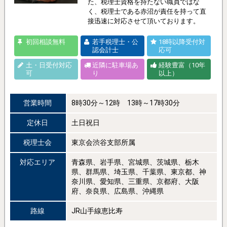
た、税理士資格を持たない職員ではな
く、税理士である赤沼が責任を持って直
接迅速に対応させて頂いております。
初回相談無料
若手税理士・公
18時以降受付対
認会計士
応可
土・日受付対応
近隣に駐車場あ
経験豊富（10年
可
り
以上）
営業時間
8時30分～12時 13時～17時30分
定休日
土日祝日
税理士会
東京会渋谷支部所属
対応エリア
青森県、岩手県、宮城県、茨城県、栃木
県、群馬県、埼玉県、千葉県、東京都、神
奈川県、愛知県、三重県、京都府、大阪
府、奈良県、広島県、沖縄県
路線
JR山手線恵比寿