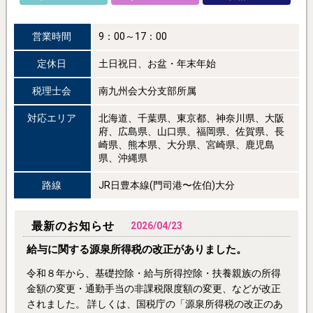
営業時間
9：00～17：00
定休日
土日祝日、お盆・年末年始
税理士会
南九州会大分支部所属
対応エリア
北海道、千葉県、東京都、神奈川県、大阪
府、広島県、山口県、福岡県、佐賀県、長
崎県、熊本県、大分県、宮崎県、鹿児島
県、沖縄県
路線
JR日豊本線(門司港〜佐伯)大分
最新のお知らせ
2026/04/23
給与に関する源泉所得税の改正がありました。
令和８年から、基礎控除・給与所得控除・扶養親族の所得
金額の変更・通勤手当の非課税限度額の変更、などが改正
されました。 詳しくは、国税庁の「源泉所得税の改正のあ