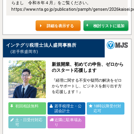
らまし 令和８年４月」をご覧ください。
https://www.nta.go.jp/publication/pamph/gensen/2026kaisei.p
詳細を表示する
検討リストに追加
インテグリ税理士法人盛岡事務所
(岩手県盛岡市)
新規開業、初めての申告、ゼロから
のスタート応援します
『経理に関する不安や疑問の解決をゼロ
からサポートし、ビジネスを創り出す方
を応援します！』
初回相談無料
若手税理士・公
18時以降受付対
認会計士
応可
土・日受付対応
近隣に駐車場あ
可
り