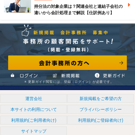
持分法の対象企業は？関連会社と連結子会社の
違いから会計処理まで解説【仕訳例あり】
会計事務所の方へ
事務所の顧客開拓をサポート! （掲載・登録無料） 新規掲
※ 更新ガイド閲覧には、登録（ログイン）が必要です。
ログイン
新規掲載
情報更新ガイド
運営会社
新規掲載をご希望の方
本サイトの利用について
プライバシーポリシー
載 会計事務所 募集中
利用規約(ご利用者向け)
利用規約(ご登録者向け)
サイトマップ