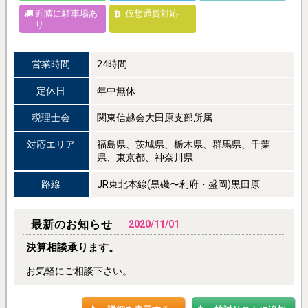
近隣に駐車場あ
仮想通貨対応
り
営業時間
24時間
定休日
年中無休
税理士会
関東信越会大田原支部所属
対応エリア
福島県、茨城県、栃木県、群馬県、千葉
県、東京都、神奈川県
路線
JR東北本線(黒磯〜利府・盛岡)黒田原
最新のお知らせ
2020/11/01
決算相談承ります。
お気軽にご相談下さい。