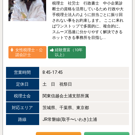
税理士 社労士 行政書士 中小企業診
断士の資格を活用しているため 行政や大
手税理士法人のように担当ごとに振り回
されない事をお約束します。 ここに来れ
ばワンストップで多面的に、複合的に、
スムーズ迅速に分かりやすく解決できる
ホットできる事務所を目指し...
女性税理士・公
経験豊富（10年
認会計士
以上）
営業時間
8:45-17:45
定休日
土 日 祝祭日
税理士会
関東信越会土浦支部所属
対応エリア
茨城県、千葉県、東京都
路線
JR常磐線(取手〜いわき)土浦