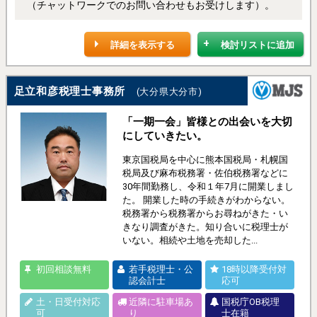
（チャットワークでのお問い合わせもお受けします）。
詳細を表示する
検討リストに追加
足立和彦税理士事務所
(大分県大分市)
「一期一会」皆様との出会いを大切
にしていきたい。
東京国税局を中心に熊本国税局・札幌国
税局及び麻布税務署・佐伯税務署などに
30年間勤務し、令和１年7月に開業しまし
た。 開業した時の手続きがわからない。
税務署から税務署からお尋ねがきた・い
きなり調査がきた。知り合いに税理士が
いない。相続や土地を売却した...
初回相談無料
若手税理士・公
18時以降受付対
認会計士
応可
土・日受付対応
近隣に駐車場あ
国税庁OB税理
可
り
士在籍