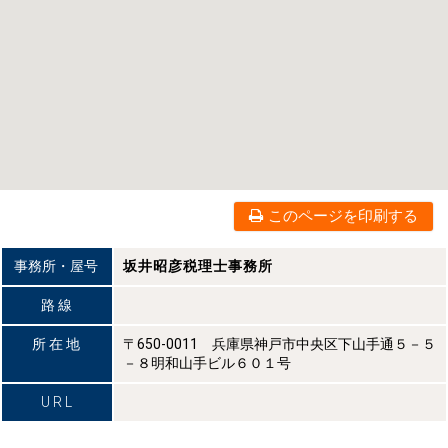
このページを印刷する
事務所・屋号
坂井昭彦税理士事務所
路 線
所 在 地
〒650-0011 兵庫県神戸市中央区下山手通５－５
－８明和山手ビル６０１号
U R L