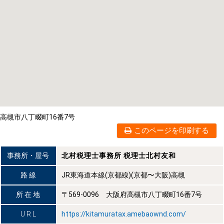
高槻市八丁畷町16番7号
このページを印刷する
事務所・屋号
北村税理士事務所 税理士北村友和
路 線
JR東海道本線(京都線)(京都〜大阪)高槻
所 在 地
〒569-0096 大阪府高槻市八丁畷町16番7号
U R L
https://kitamuratax.amebaownd.com/