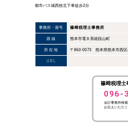
都市バス城西校北下車徒歩2分
事務所・屋号
篠﨑税理士事務所
路 線
熊本市電Ｂ系統段山町
所 在 地
〒860-0073 熊本県熊本市
U R L
篠﨑税理士
096-
会計事務所検索
お伝えいただく