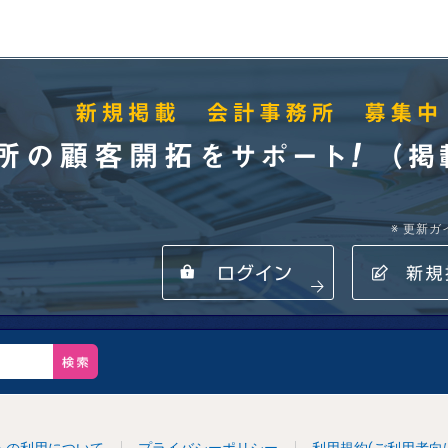
※ 更新
所の顧客開拓をサポート! （掲載・登録無料） 新規掲載 会計事務所 
ログイン
新規
トの利用について
プライバシーポリシー
利用規約(ご利用者向