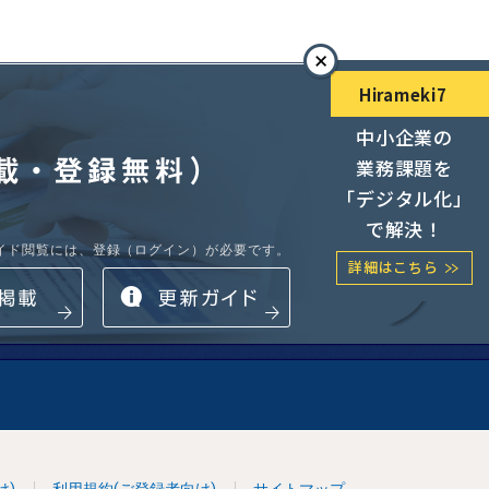
Hirameki7
閉じ
中小企業の
る
業務課題を
「デジタル化」
で解決！
ガイド閲覧には、登録（ログイン）が必要です。
詳細はこちら
募集中
掲載
情報更新ガイド
け)
利用規約(ご登録者向け)
サイトマップ