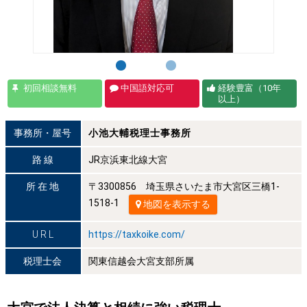
初回相談無料
中国語対応可
経験豊富（10年
以上）
事務所・屋号
小池大輔税理士事務所
路 線
JR京浜東北線大宮
所 在 地
〒3300856 埼玉県さいたま市大宮区三橋1-
1518-1
地図を表示する
U R L
https://taxkoike.com/
税理士会
関東信越会大宮支部所属