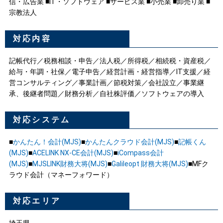
信・広告業 ■IT・ソフトウェア ■サービス業 ■小売業 ■卸売り業 ■
宗教法人
対応内容
記帳代行／税務相談・申告／法人税／所得税／相続税・資産税／
給与・年調・社保／電子申告／経営計画・経営指導／IT支援／経
営コンサルティング／事業計画／節税対策／会社設立／事業継
承、後継者問題／財務分析／自社株評価／ソフトウェアの導入
対応システム
■
かんたん！会計(MJS)
■
かんたんクラウド会計(MJS)
■
記帳くん
(MJS)
■
ACELINK NX-CE会計(MJS)
■
iCompass会計
(MJS)
■
MJSLINK財務大将(MJS)
■
Galileopt 財務大将(MJS)
■MFク
ラウド会計（マネーフォワード）
対応エリア
埼玉県