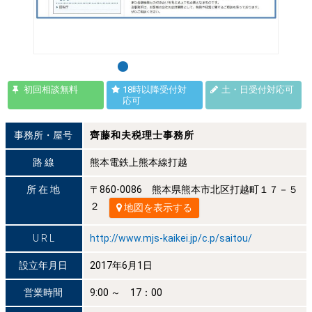
初回相談無料
18時以降受付対
土・日受付対応可
応可
事務所・屋号
齊藤和夫税理士事務所
路 線
熊本電鉄上熊本線打越
所 在 地
〒860-0086 熊本県熊本市北区打越町１７－５
２
地図を表示する
U R L
http://www.mjs-kaikei.jp/c.p/saitou/
設立年月日
2017年6月1日
営業時間
9:00 ～ 17：00