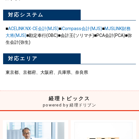
対応システム
■
ACELINK NX-CE会計(MJS)
■
iCompass会計(MJS)
■
MJSLINK財務
大将(MJS)
■勘定奉行(OBC)■会計王(ソリマチ)■PCA会計(PCA)■弥
生会計(弥生)
対応エリア
東京都、京都府、大阪府、兵庫県、奈良県
経理トピックス
powered by 経理ドリブン