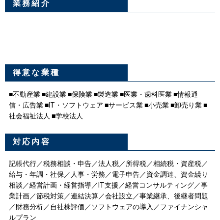
業務紹介
得意な業種
■不動産業 ■建設業 ■保険業 ■製造業 ■医業・歯科医業 ■情報通
信・広告業 ■IT・ソフトウェア ■サービス業 ■小売業 ■卸売り業 ■
社会福祉法人 ■学校法人
対応内容
記帳代行／税務相談・申告／法人税／所得税／相続税・資産税／
給与・年調・社保／人事・労務／電子申告／資金調達、資金繰り
相談／経営計画・経営指導／IT支援／経営コンサルティング／事
業計画／節税対策／連結決算／会社設立／事業継承、後継者問題
／財務分析／自社株評価／ソフトウェアの導入／ファイナンシャ
ルプラン