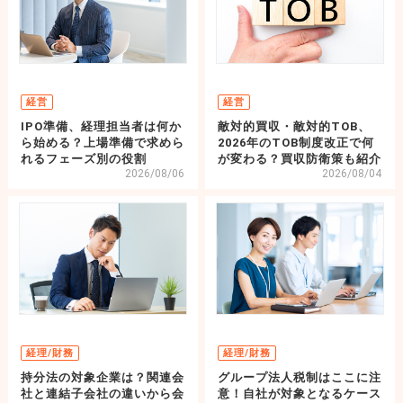
経営
経営
IPO準備、経理担当者は何か
敵対的買収・敵対的TOB、
ら始める？上場準備で求めら
2026年のTOB制度改正で何
れるフェーズ別の役割
が変わる？買収防衛策も紹介
2026/08/06
2026/08/04
経理/財務
経理/財務
持分法の対象企業は？関連会
グループ法人税制はここに注
社と連結子会社の違いから会
意！自社が対象となるケース