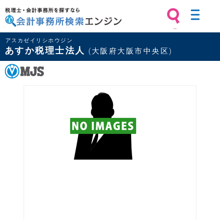
税理士・会計事務所を探すなら 会計
アスカゼイリシホウジン
事務所検索エンジン
あすか税理士法人
(大阪府大阪市中央区)