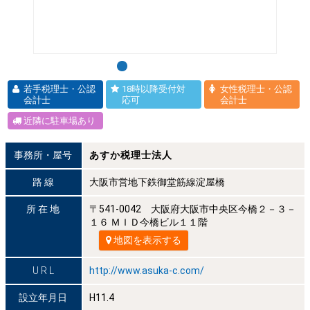
若手税理士・公認
18時以降受付対
女性税理士・公認
会計士
応可
会計士
近隣に駐車場あり
事務所・屋号
あすか税理士法人
路 線
大阪市営地下鉄御堂筋線淀屋橋
所 在 地
〒541-0042 大阪府大阪市中央区今橋２－３－
１６ ＭＩＤ今橋ビル１１階
地図を表示する
U R L
http://www.asuka-c.com/
設立年月日
H11.4