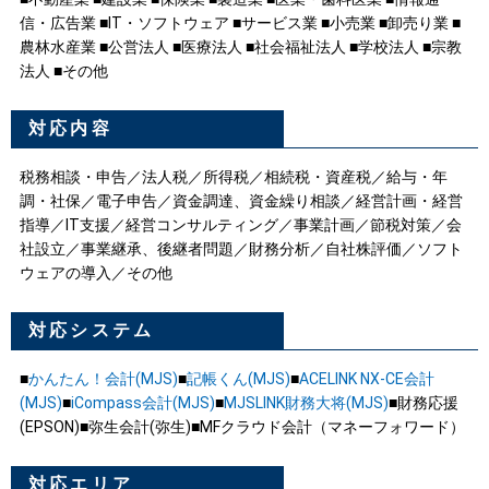
信・広告業 ■IT・ソフトウェア ■サービス業 ■小売業 ■卸売り業 ■
農林水産業 ■公営法人 ■医療法人 ■社会福祉法人 ■学校法人 ■宗教
法人 ■その他
対応内容
税務相談・申告／法人税／所得税／相続税・資産税／給与・年
調・社保／電子申告／資金調達、資金繰り相談／経営計画・経営
指導／IT支援／経営コンサルティング／事業計画／節税対策／会
社設立／事業継承、後継者問題／財務分析／自社株評価／ソフト
ウェアの導入／その他
対応システム
■
かんたん！会計(MJS)
■
記帳くん(MJS)
■
ACELINK NX-CE会計
(MJS)
■
iCompass会計(MJS)
■
MJSLINK財務大将(MJS)
■財務応援
(EPSON)■弥生会計(弥生)■MFクラウド会計（マネーフォワード）
対応エリア