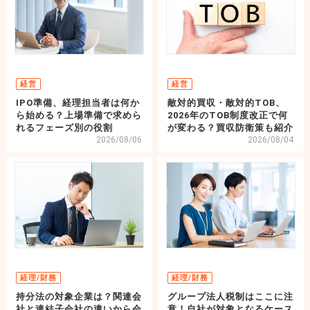
経営
経営
IPO準備、経理担当者は何か
敵対的買収・敵対的TOB、
ら始める？上場準備で求めら
2026年のTOB制度改正で何
れるフェーズ別の役割
が変わる？買収防衛策も紹介
2026/08/06
2026/08/04
経理/財務
経理/財務
持分法の対象企業は？関連会
グループ法人税制はここに注
社と連結子会社の違いから会
意！自社が対象となるケース