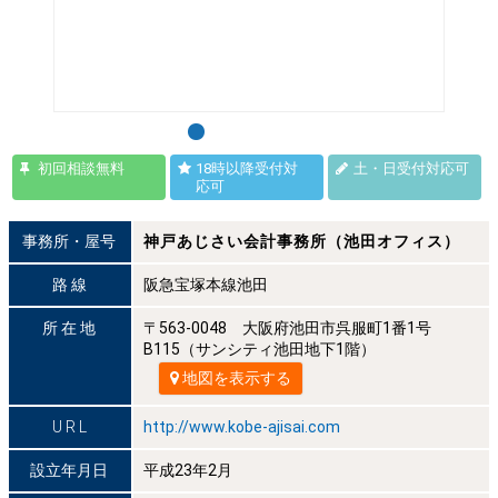
初回相談無料
18時以降受付対
土・日受付対応可
応可
事務所・屋号
神戸あじさい会計事務所（池田オフィス）
路 線
阪急宝塚本線池田
所 在 地
〒563-0048 大阪府池田市呉服町1番1号
B115（サンシティ池田地下1階）
地図を表示する
U R L
http://www.kobe-ajisai.com
設立年月日
平成23年2月