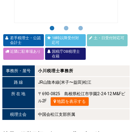
若手税理士・公認
18時以降受付対
土・日受付対応可
会計士
応可
近隣に駐車場あり
国税庁OB税理士
在籍
事務所・屋号
小川税理士事務所
路 線
JR山陰本線(米子〜益田)松江
所 在 地
〒690-0825 島根県松江市学園2-24-12 M&Fビ
ル2F
地図を表示する
税理士会
中国会松江支部所属