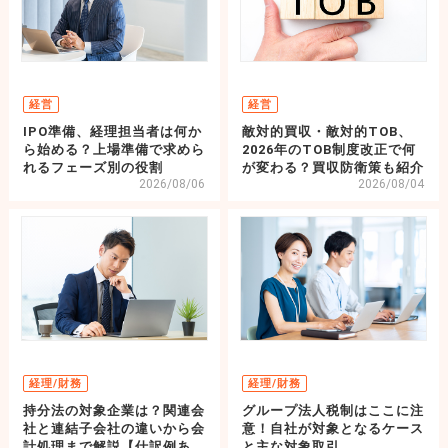
経営
経営
IPO準備、経理担当者は何か
敵対的買収・敵対的TOB、
ら始める？上場準備で求めら
2026年のTOB制度改正で何
れるフェーズ別の役割
が変わる？買収防衛策も紹介
2026/08/06
2026/08/04
経理/財務
経理/財務
持分法の対象企業は？関連会
グループ法人税制はここに注
社と連結子会社の違いから会
意！自社が対象となるケース
計処理まで解説【仕訳例あ
と主な対象取引