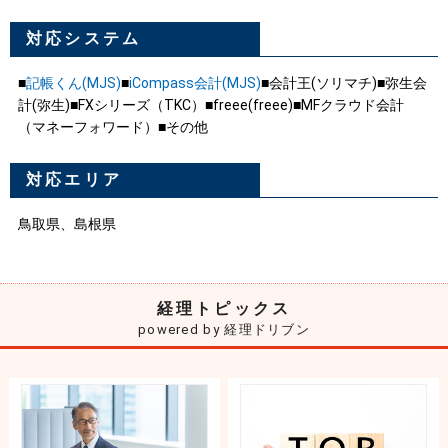
対応システム
■
記帳くん(MJS)
■
iCompass会計(MJS)
■会計王(ソリマチ)■弥生会
計(弥生)■FXシリーズ（TKC）■freee(freee)■MFクラウド会計
（マネーフォワード）■その他
対応エリア
鳥取県、島根県
経理トピックス
powered by 経理ドリブン