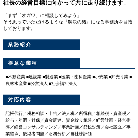
社長の経営目標に向かって共に走り続けます。
「まず『オガワ』に相談してみよう」
そう思っていただけるような『解決の緒』になる事務所を目指
しております。
業務紹介
得意な業種
■不動産業 ■建設業 ■製造業 ■医業・歯科医業 ■小売業 ■卸売り業 ■
農林水産業 ■公営法人 ■社会福祉法人
対応内容
記帳代行／税務相談・申告／法人税／所得税／相続税・資産税／
給与・年調・社保／資金調達、資金繰り相談／経営計画・経営指
導／経営コンサルティング／事業計画／節税対策／会社設立／事
業継承、後継者問題／財務分析／自社株評価