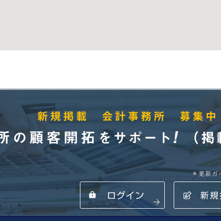
※ 更新
所の顧客開拓をサポート! （掲載・登録無料） 新規掲載 会計事務所 