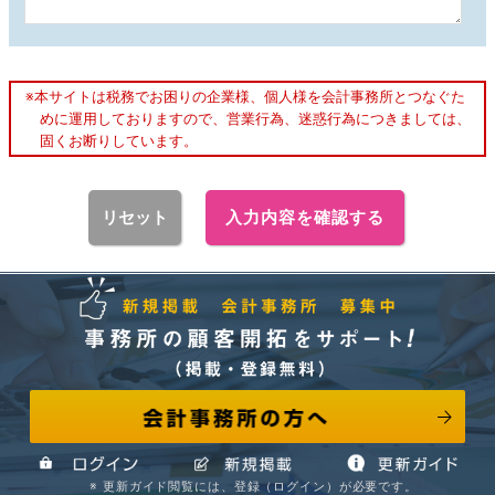
※本サイトは税務でお困りの企業様、個人様を会計事務所とつなぐた
めに運用しておりますので、営業行為、迷惑行為につきましては、
固くお断りしています。
リセット
入力内容を確認する
会計事務所の方へ
事務所の顧客開拓をサポート! （掲載・登録無料） 新規掲
※ 更新ガイド閲覧には、登録（ログイン）が必要です。