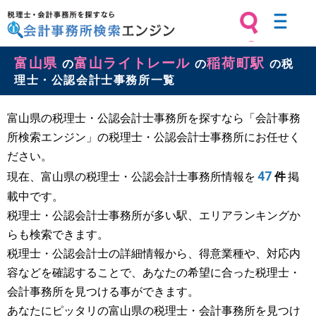
税理士・会計事務所を探すなら 会計
富山県
富山ライトレール
稲荷町駅
事務所検索エンジン
の
の
の税
理士・公認会計士事務所一覧
富山県の税理士・公認会計士事務所を探すなら「会計事務
所検索エンジン」の税理士・公認会計士事務所にお任せく
ださい。
47
現在、富山県の税理士・公認会計士事務所情報を
件
掲
載中です。
税理士・公認会計士事務所が多い駅、エリアランキングか
らも検索できます。
税理士・公認会計士の詳細情報から、得意業種や、対応内
容などを確認することで、あなたの希望に合った税理士・
会計事務所を見つける事ができます。
あなたにピッタリの富山県の税理士・会計事務所を見つけ