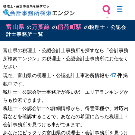
税理士・会計事務所を探すなら 会計
富山県
万葉線
稲荷町駅
事務所検索エンジン
の
の
の税理士・公認会
計士事務所一覧
富山県の税理士・公認会計士事務所を探すなら「会計事務
所検索エンジン」の税理士・公認会計士事務所にお任せく
ださい。
47
現在、富山県の税理士・公認会計士事務所情報を
件
掲
載中です。
税理士・公認会計士事務所が多い駅、エリアランキングか
らも検索できます。
税理士・公認会計士の詳細情報から、得意業種や、対応内
容などを確認することで、あなたの希望に合った税理士・
会計事務所を見つける事ができます。
あなたにピッタリの富山県の税理士・会計事務所を見つけ