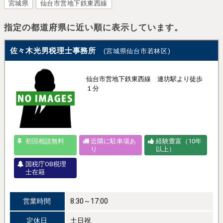
宮城県
仙台市営地下鉄東西線
指定の都道府県に近い順に表示しています。
佐々木光男税理士事務所
(宮城県仙台市若林区)
仙台市営地下鉄東西線 連坊駅より徒歩
１分
初回相談無料
近隣に駐車場あ
経験豊富（10年
り
以上）
国税庁OB税理
士在籍
営業時間
8:30～17:00
定休日
土日祝