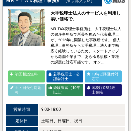
ＭＲ－ＴＡＸ税理士事務所
(東京都文京区)
大手税理士法人のサービスを利用し
易い価格で。
MR-TAX税理士事務所は、大手税理士法人
の銀座事務所で所長を務めた代表税理士
が、2026年に開業した事務所です。 個人
税理士事務所から大手税理士法人まで幅
広く経験しているため、スタートアップ
から老舗企業まで、あらゆる規模・業種
の課題に対応可能です。 オン...
初回相談無料
若手税理士・公
18時以降受付対
認会計士
応可
土・日受付対応
経験豊富（10年
国税庁OB税理
可
以上）
士在籍
営業時間
9:00-18:00
定休日
土曜日、日曜日、祝日