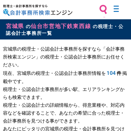
税理士・会計事務所を探すなら 会計
宮城県
仙台市営地下鉄東西線
事務所検索エンジン
の
の税理士・公
認会計士事務所一覧
宮城県の税理士・公認会計士事務所を探すなら「会計事務
所検索エンジン」の税理士・公認会計士事務所にお任せく
ださい。
104
現在、宮城県の税理士・公認会計士事務所情報を
件
掲
載中です。
税理士・公認会計士事務所が多い駅、エリアランキングか
らも検索できます。
税理士・公認会計士の詳細情報から、得意業種や、対応内
容などを確認することで、あなたの希望に合った税理士・
会計事務所を見つける事ができます。
あなたにピッタリの宮城県の税理士・会計事務所を見つけ