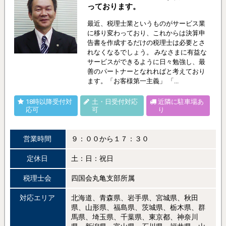
っております。
最近、税理士業というものがサービス業
に移り変わっており、これからは決算申
告書を作成するだけの税理士は必要とさ
れなくなるでしょう。 みなさまに有益な
サービスができるように日々勉強し、最
善のパートナーとなれればと考えており
ます。「お客様第一主義」 「...
18時以降受付対
土・日受付対応
近隣に駐車場あ
応可
可
り
営業時間
９：００から１７：３０
定休日
土：日：祝日
税理士会
四国会丸亀支部所属
対応エリア
北海道、青森県、岩手県、宮城県、秋田
県、山形県、福島県、茨城県、栃木県、群
馬県、埼玉県、千葉県、東京都、神奈川