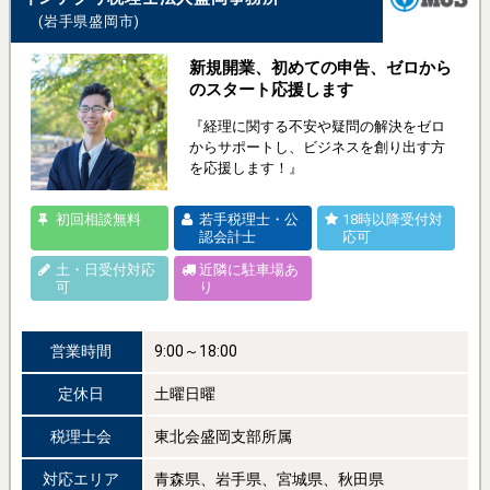
(岩手県盛岡市)
新規開業、初めての申告、ゼロから
のスタート応援します
『経理に関する不安や疑問の解決をゼロ
からサポートし、ビジネスを創り出す方
を応援します！』
初回相談無料
若手税理士・公
18時以降受付対
認会計士
応可
土・日受付対応
近隣に駐車場あ
可
り
営業時間
9:00～18:00
定休日
土曜日曜
税理士会
東北会盛岡支部所属
対応エリア
青森県、岩手県、宮城県、秋田県