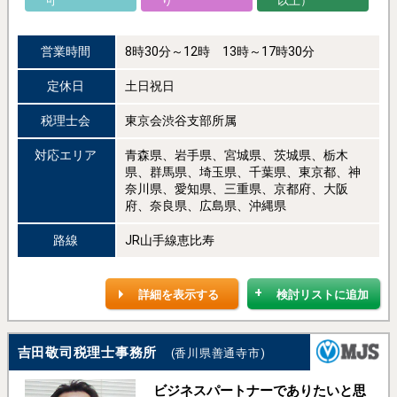
可
り
以上）
営業時間
8時30分～12時 13時～17時30分
定休日
土日祝日
税理士会
東京会渋谷支部所属
対応エリア
青森県、岩手県、宮城県、茨城県、栃木
県、群馬県、埼玉県、千葉県、東京都、神
奈川県、愛知県、三重県、京都府、大阪
府、奈良県、広島県、沖縄県
路線
JR山手線恵比寿
詳細を表示する
検討リストに追加
吉田敬司税理士事務所
(香川県善通寺市)
ビジネスパートナーでありたいと思