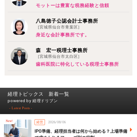
モットーは豊富な税務経験と信頼
八島徳子公認会計士事務所
[宮城県仙台市青葉区]
身近な会計事務所です。
森 宏一税理士事務所
[宮城県仙台市太白区]
歯科医院に特化している税理士事務所
経理トピックス 新着一覧
powered by 経理ドリブン
- Latest Posts -
経営
2026/08/06
IPO準備、経理担当者は何から始める？上場準備