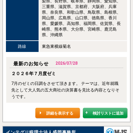
梨県、長野県、岐阜県、静岡県、愛知県、
三重県、滋賀県、京都府、大阪府、兵庫
県、奈良県、和歌山県、鳥取県、島根県、
岡山県、広島県、山口県、徳島県、香川
県、愛媛県、高知県、福岡県、佐賀県、長
崎県、熊本県、大分県、宮崎県、鹿児島
県、沖縄県
路線
東急東横線菊名
最新のお知らせ
2026/07/28
２０２６年７月度ゼミ
7月のゼミの日調をさせて頂きます。 テーマは、近年就職
先として大人気の五大商社の決算書を見比る内容となりそ
うです。
詳細を表示する
検討リストに追加
インテグリ税理士法人盛岡事務所