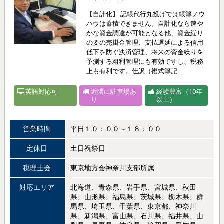
【自計化】 記帳代行丸投げでは帳簿ノウ
ハウは蓄積できません。自計化なら速や
かな資金調達が可能となる他、資金繰り
の要の売掛金管理、支払遅延による信用
低下を防ぐ決済管理、将来の資金繰りを
予測する粗利管理にも有効ですし、税務
上も有利です。仕訳（複式簿記...
英語対応可
近隣に駐車場あ
経験豊富（10年
り
以上）
営業時間
平日１０：００～１８：００
定休日
土日祝祭日
税理士会
東京地方会神奈川支部所属
対応エリア
北海道、青森県、岩手県、宮城県、秋田
県、山形県、福島県、茨城県、栃木県、群
馬県、埼玉県、千葉県、東京都、神奈川
県、新潟県、富山県、石川県、福井県、山