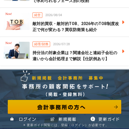
で求められるフェーズ別の役割
経営
2026/08/04
敵対的買収・敵対的TOB、2026年のTOB制度改
正で何が変わる？買収防衛策も紹介
経理/財務
2026/07/28
持分法の対象企業は？関連会社と連結子会社の
違いから会計処理まで解説【仕訳例あり】
会計事務所の方へ
事務所の顧客開拓をサポート! （掲載・登録無料） 新規掲
※ 更新ガイド閲覧には、登録（ログイン）が必要です。
ログイン
新規掲載
情報更新ガイド