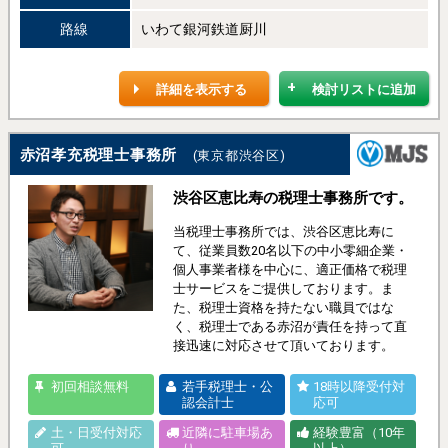
路線
いわて銀河鉄道厨川
詳細を表示する
検討リストに追加
赤沼孝充税理士事務所
(東京都渋谷区)
渋谷区恵比寿の税理士事務所です。
当税理士事務所では、渋谷区恵比寿に
て、従業員数20名以下の中小零細企業・
個人事業者様を中心に、適正価格で税理
士サービスをご提供しております。ま
た、税理士資格を持たない職員ではな
く、税理士である赤沼が責任を持って直
接迅速に対応させて頂いております。
初回相談無料
若手税理士・公
18時以降受付対
認会計士
応可
土・日受付対応
近隣に駐車場あ
経験豊富（10年