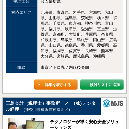
税理士会
会支部所属
対応エリア
北海道、青森県、岩手県、宮城県、秋田
県、山形県、福島県、茨城県、栃木県、群
馬県、千葉県、東京都、神奈川県、富山
県、福井県、岐阜県、愛知県、三重県、滋
賀県、京都府、大阪府、兵庫県、奈良県、
和歌山県、鳥取県、島根県、岡山県、広島
県、山口県、徳島県、香川県、愛媛県、高
知県、福岡県、佐賀県、長崎県、熊本県、
大分県、宮崎県、鹿児島県、沖縄県
路線
東京メトロ丸ノ内線後楽園
詳細を表示する
検討リストに追加
三島会計（税理士）事務所 ／ (株)デジタ
ル経理
(神奈川県横浜市神奈川区)
テクノロジーが導く安心安全ソリュ
ーションズ