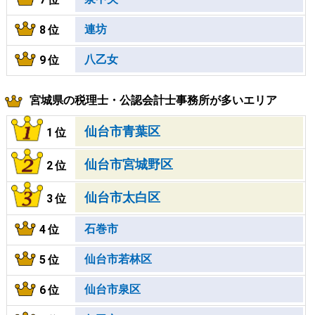
連坊
8位
八乙女
9位
宮城県の税理士・公認会計士事務所が多いエリア
仙台市青葉区
1位
仙台市宮城野区
2位
仙台市太白区
3位
石巻市
4位
仙台市若林区
5位
仙台市泉区
6位