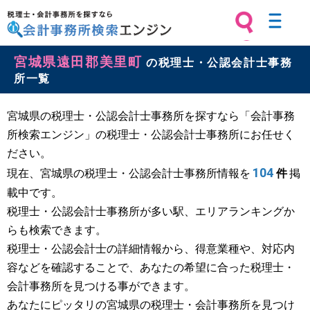
税理士・会計事務所を探すなら 会計
宮城県遠田郡美里町
事務所検索エンジン
の税理士・公認会計士事務
所一覧
宮城県の税理士・公認会計士事務所を探すなら「会計事務
所検索エンジン」の税理士・公認会計士事務所にお任せく
ださい。
104
現在、宮城県の税理士・公認会計士事務所情報を
件
掲
載中です。
税理士・公認会計士事務所が多い駅、エリアランキングか
らも検索できます。
税理士・公認会計士の詳細情報から、得意業種や、対応内
容などを確認することで、あなたの希望に合った税理士・
会計事務所を見つける事ができます。
あなたにピッタリの宮城県の税理士・会計事務所を見つけ