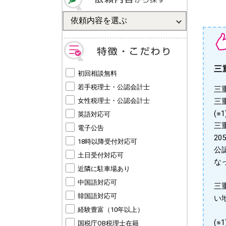
三
初回相談無料
若手税理士・公認会計士
三
女性税理士・公認会計士
三
(※1
英語対応可
三
電子公告
2
18時以降受付対応可
公
土日受付対応可
な
近隣に駐車場あり
中国語対応可
三
韓国語対応可
い
経験豊富（10年以上）
(
国税庁OB税理士在籍