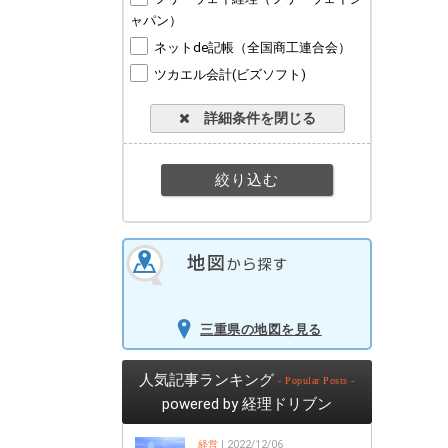
ャパン）
ネットde記帳（全国商工連合会）
ツカエル会計(ビズソフト)
詳細条件を閉じる
三重県の地図を見る
人気記事ランキング
- Popular Posts -
powered by 経理ドリブン
経営
| 2022/12/06