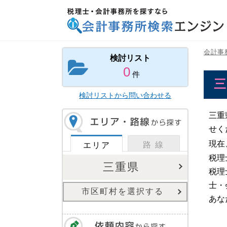
税理士・会計事務所を探すなら 会計事務所検索
エンジン
会計事
検討リスト
0
件
検討リストから問い合わせる
三重
せく
現在
路 線
エリア
税理
三重県
税理
士・
市区町村を選択する
あな