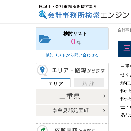
税理士・会計事務所を探すなら 会計事務所検索
エンジン
会計事
検討リスト
0
件
検討リストから問い合わせる
三重
せく
現在
路 線
エリア
税理
三重県
税理
士・
南牟婁郡紀宝町
あな