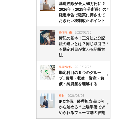
基礎控除が最大95万円に？
2026年（2025年分所得）の
確定申告で確実に押さえて
おきたい税制改正ポイント
経理/財務
| 2022/08/30
簿記の基本！三分法と分記
法の違いとは？同じ取引で
も勘定科目が変わる記帳方
法
経理/財務
| 2019/12/26
勘定科目の５つのグルー
プ…費用・収益・資産・負
債・純資産を理解する
経営
| 2026/08/06
IPO準備、経理担当者は何
から始める？上場準備で求
められるフェーズ別の役割