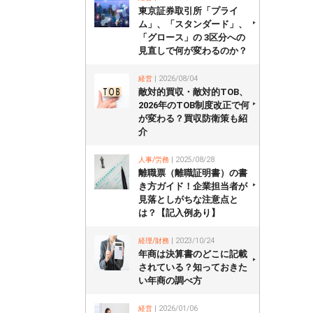
東京証券取引所「プライ
ム」、「スタンダード」、
「グロース」の 3区分への
見直しで何が変わるのか？
経営
| 2026/08/04
敵対的買収・敵対的TOB、
2026年のTOB制度改正で何
が変わる？買収防衛策も紹
介
人事/労務
| 2025/08/28
離職票（離職証明書）の書
き方ガイド！企業担当者が
見落としがちな注意点と
は？【記入例あり】
経理/財務
| 2023/10/24
年商は決算書のどこに記載
されている？知っておきた
い年商の調べ方
経営
| 2026/01/06