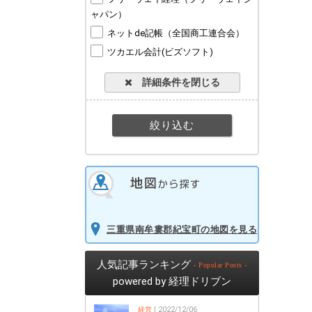
ャパン）
ネットde記帳（全国商工連合会）
ツカエル会計(ビズソフト)
詳細条件を閉じる
三重県南牟婁郡紀宝町の地図を見る
人気記事ランキング
- Popular Posts -
powered by 経理ドリブン
経営
| 2022/12/06