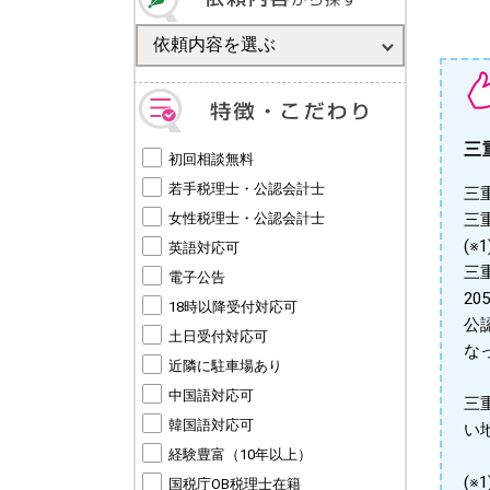
三
初回相談無料
若手税理士・公認会計士
三
女性税理士・公認会計士
三
(※1
英語対応可
三
電子公告
2
18時以降受付対応可
公
土日受付対応可
な
近隣に駐車場あり
中国語対応可
三
韓国語対応可
い
経験豊富（10年以上）
(
国税庁OB税理士在籍