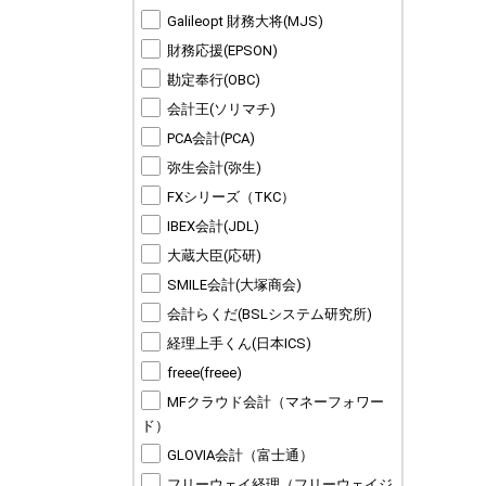
Galileopt 財務大将(MJS)
財務応援(EPSON)
勘定奉行(OBC)
会計王(ソリマチ)
PCA会計(PCA)
弥生会計(弥生)
FXシリーズ（TKC）
IBEX会計(JDL)
大蔵大臣(応研)
SMILE会計(大塚商会)
会計らくだ(BSLシステム研究所)
経理上手くん(日本ICS)
freee(freee)
MFクラウド会計（マネーフォワー
ド）
GLOVIA会計（富士通）
フリーウェイ経理（フリーウェイジ