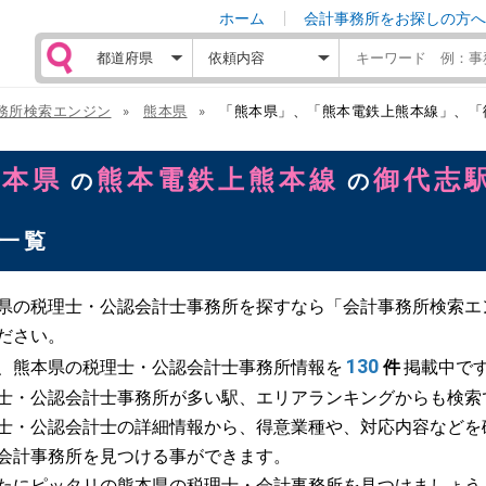
ホーム
会計事務所をお探しの方へ
務所検索エンジン
熊本県
「熊本県」、「熊本電鉄上熊本線」、「
熊本県
熊本電鉄上熊本線
御代志
の
の
一覧
県の税理士・公認会計士事務所を探すなら「会計事務所検索エ
ださい。
130
、熊本県の税理士・公認会計士事務所情報を
件
掲載中で
士・公認会計士事務所が多い駅、エリアランキングからも検索
士・公認会計士の詳細情報から、得意業種や、対応内容などを
会計事務所を見つける事ができます。
たにピッタリの熊本県の税理士・会計事務所を見つけましょう