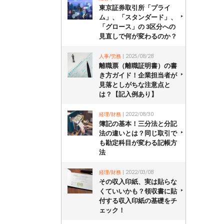
東京証券取引所「プライ
ム」、「スタンダード」、
「グロース」の 3区分への
見直しで何が変わるのか？
人事/労務
| 2025/08/28
離職票（離職証明書）の書
き方ガイド！企業担当者が
見落としがちな注意点と
は？【記入例あり】
経理/財務
| 2022/08/30
簿記の基本！三分法と分記
法の違いとは？同じ取引で
も勘定科目が変わる記帳方
法
経理/財務
| 2022/03/08
その収入印紙、実は貼らな
くていいかも？領収書に貼
付する収入印紙の基礎をチ
ェック！