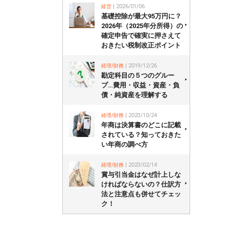
経営
| 2026/01/06
基礎控除が最大95万円に？
2026年（2025年分所得）の
確定申告で確実に押さえて
おきたい税制改正ポイント
経理/財務
| 2019/12/26
勘定科目の５つのグルー
プ…費用・収益・資産・負
債・純資産を理解する
経理/財務
| 2023/10/24
年商は決算書のどこに記載
されている？知っておきた
い年商の調べ方
経理/財務
| 2023/02/14
賞与引当金はなぜ計上しな
ければならないの？仕訳方
法と注意点も併せてチェッ
ク！