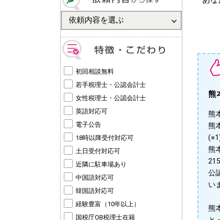
初回相談無料
若手税理士・公認会計士
熊
女性税理士・公認会計士
英語対応可
熊
電子公告
熊
(※1
18時以降受付対応可
熊
土日受付対応可
2
近隣に駐車場あり
公
中国語対応可
い
韓国語対応可
経験豊富（10年以上）
熊
国税庁OB税理士在籍