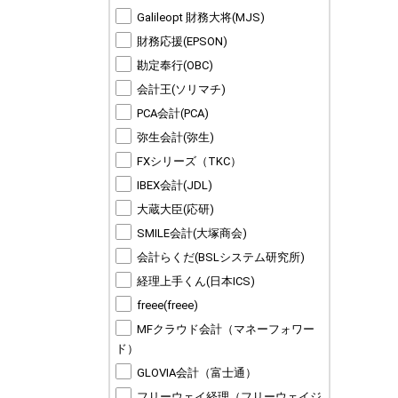
Galileopt 財務大将(MJS)
財務応援(EPSON)
勘定奉行(OBC)
会計王(ソリマチ)
PCA会計(PCA)
弥生会計(弥生)
FXシリーズ（TKC）
IBEX会計(JDL)
大蔵大臣(応研)
SMILE会計(大塚商会)
会計らくだ(BSLシステム研究所)
経理上手くん(日本ICS)
freee(freee)
MFクラウド会計（マネーフォワー
ド）
GLOVIA会計（富士通）
フリーウェイ経理（フリーウェイジ