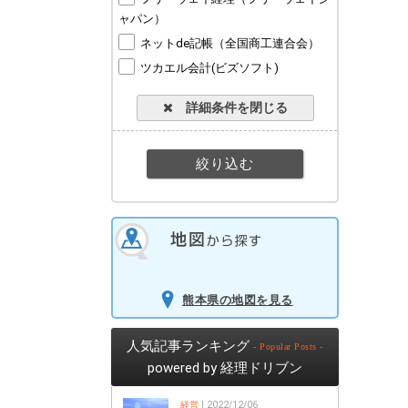
ャパン）
ネットde記帳（全国商工連合会）
ツカエル会計(ビズソフト)
詳細条件を閉じる
熊本県の地図を見る
人気記事ランキング
- Popular Posts -
powered by 経理ドリブン
経営
| 2022/12/06