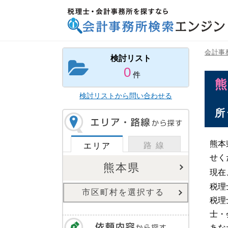
税理士・会計事務所を探すなら 会計事務所検索
エンジン
会計事
検討リスト
0
件
検討リストから問い合わせる
所
熊本
路 線
エリア
せく
熊本県
現在
税理
市区町村を選択する
税理
士・
あな