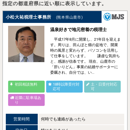
指定の都道府県に近い順に表示しています。
小松大祐税理士事務所
(熊本県山鹿市)
温泉好きで地元密着の税理士
平成17年8月に開業し、21年目を迎えま
す。周りは、田んぼと畑の盆地で、開業
時の風景と変わらず、パソコンを活用し
て仕事をしています。 謙虚な気持ち
と、感謝が信条です。 現在、山鹿市の
「肝いりどん」事業の結婚サポーターに
委嘱され、自分では、い...
初回相談無料
18時以降受付対
土・日受付対応
応可
可
近隣に駐車場あ
り
営業時間
何時でも連絡があったら