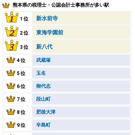
熊本県の税理士・公認会計士事務所が多い駅
新水前寺
1位
東海学園前
2位
新八代
3位
武蔵塚
4位
玉名
5位
御代志
6位
段山町
7位
肥後大津
8位
辛島町
9位