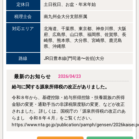
定休日
土日祝日、お盆・年末年始
税理士会
南九州会大分支部所属
対応エリア
北海道、千葉県、東京都、神奈川県、大阪
府、広島県、山口県、福岡県、佐賀県、長
崎県、熊本県、大分県、宮崎県、鹿児島
県、沖縄県
路線
JR日豊本線(門司港〜佐伯)大分
最新のお知らせ
2026/04/23
給与に関する源泉所得税の改正がありました。
令和８年から、基礎控除・給与所得控除・扶養親族の所得
金額の変更・通勤手当の非課税限度額の変更、などが改正
されました。 詳しくは、国税庁の「源泉所得税の改正のあ
らまし 令和８年４月」をご覧ください。
https://www.nta.go.jp/publication/pamph/gensen/2026kaisei.p