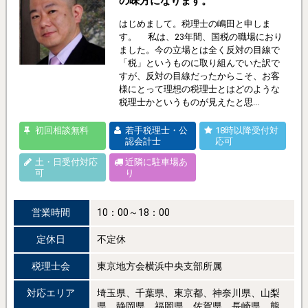
の味方になります。
はじめまして。税理士の嶋田と申しま
す。 私は、23年間、国税の職場におり
ました。今の立場とは全く反対の目線で
「税」というものに取り組んでいた訳で
すが、反対の目線だったからこそ、お客
様にとって理想の税理士とはどのような
税理士かというものが見えたと思...
初回相談無料
若手税理士・公
18時以降受付対
認会計士
応可
土・日受付対応
近隣に駐車場あ
可
り
営業時間
10：00～18：00
定休日
不定休
税理士会
東京地方会横浜中央支部所属
対応エリア
埼玉県、千葉県、東京都、神奈川県、山梨
県、静岡県、福岡県、佐賀県、長崎県、熊