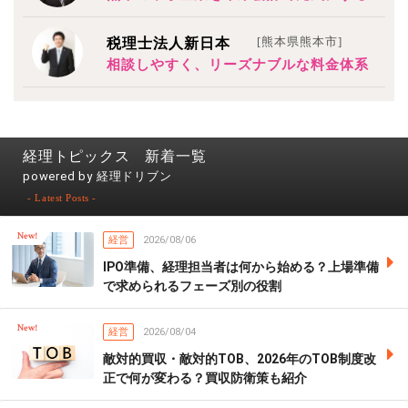
[熊本県熊本市]
税理士法人新日本
相談しやすく、リーズナブルな料金体系
経理トピックス 新着一覧
powered by 経理ドリブン
- Latest Posts -
経営
2026/08/06
IPO準備、経理担当者は何から始める？上場準備
で求められるフェーズ別の役割
経営
2026/08/04
敵対的買収・敵対的TOB、2026年のTOB制度改
正で何が変わる？買収防衛策も紹介