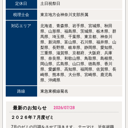
定休日
土日祝祭日
税理士会
東京地方会神奈川支部所属
対応エリア
北海道、青森県、岩手県、宮城県、秋田
県、山形県、福島県、茨城県、栃木県、群
馬県、埼玉県、千葉県、東京都、神奈川
県、新潟県、富山県、石川県、福井県、山
梨県、長野県、岐阜県、静岡県、愛知県、
三重県、滋賀県、京都府、大阪府、兵庫
県、奈良県、和歌山県、鳥取県、島根県、
岡山県、広島県、山口県、徳島県、香川
県、愛媛県、高知県、福岡県、佐賀県、長
崎県、熊本県、大分県、宮崎県、鹿児島
県、沖縄県
路線
東急東横線菊名
最新のお知らせ
2026/07/28
２０２６年７月度ゼミ
7月のゼミの日調をさせて頂きます。 テーマは、近年就職