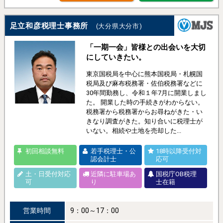
足立和彦税理士事務所
(大分県大分市)
「一期一会」皆様との出会いを大切
にしていきたい。
東京国税局を中心に熊本国税局・札幌国
税局及び麻布税務署・佐伯税務署などに
30年間勤務し、令和１年7月に開業しまし
た。 開業した時の手続きがわからない。
税務署から税務署からお尋ねがきた・い
きなり調査がきた。知り合いに税理士が
いない。相続や土地を売却した...
初回相談無料
若手税理士・公
18時以降受付対
認会計士
応可
土・日受付対応
近隣に駐車場あ
国税庁OB税理
可
り
士在籍
営業時間
9：00～17：00