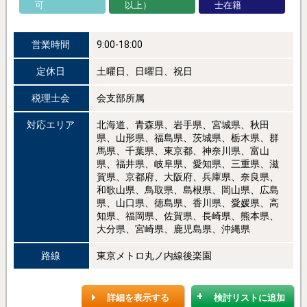
可
以上）
士在籍
営業時間
9:00-18:00
定休日
土曜日、日曜日、祝日
税理士会
会支部所属
対応エリア
北海道、青森県、岩手県、宮城県、秋田
県、山形県、福島県、茨城県、栃木県、群
馬県、千葉県、東京都、神奈川県、富山
県、福井県、岐阜県、愛知県、三重県、滋
賀県、京都府、大阪府、兵庫県、奈良県、
和歌山県、鳥取県、島根県、岡山県、広島
県、山口県、徳島県、香川県、愛媛県、高
知県、福岡県、佐賀県、長崎県、熊本県、
大分県、宮崎県、鹿児島県、沖縄県
路線
東京メトロ丸ノ内線後楽園
詳細を表示する
検討リストに追加