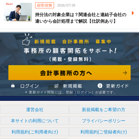
経理/財務
2026/07/28
持分法の対象企業は？関連会社と連結子会社の
違いから会計処理まで解説【仕訳例あり】
会計事務所の方へ
事務所の顧客開拓をサポート! （掲載・登録無料） 新規掲
※ 更新ガイド閲覧には、登録（ログイン）が必要です。
ログイン
新規掲載
情報更新ガイド
運営会社
新規掲載をご希望の方
本サイトの利用について
プライバシーポリシー
載 会計事務所 募集中
利用規約(ご利用者向け)
利用規約(ご登録者向け)