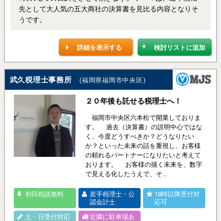
先として大人気の五大商社の決算書を見比る内容となりそ
うです。
詳細を表示する
検討リストに追加
武久税理士事務所
(福岡県福岡市中央区)
２０年後も託せる税理士へ！
福岡市中央区六本松で開業しておりま
す。 過去（決算書）の説明中心ではな
く、今度どうすべきか？どうなりたい
か？といった未来の話を重視し、お客様
の頼れるパートナーになりたいと考えて
おります。 お客様の描く未来を、数字
で見える化したうえで、そ...
初回相談無料
若手税理士・公
18時以降受付対
認会計士
応可
土・日受付対応
近隣に駐車場あ