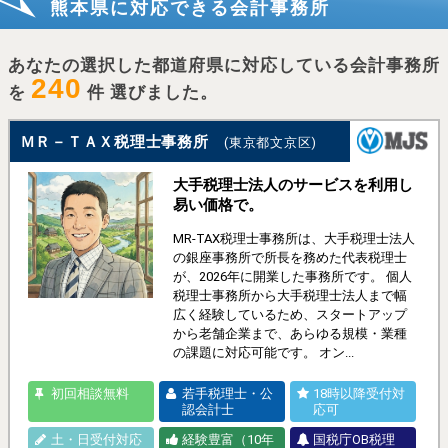
熊本県に対応できる会計事務所
あなたの選択した都道府県に対応している会計事務所
240
を
件 選びました。
ＭＲ－ＴＡＸ税理士事務所
(東京都文京区)
大手税理士法人のサービスを利用し
易い価格で。
MR-TAX税理士事務所は、大手税理士法人
の銀座事務所で所長を務めた代表税理士
が、2026年に開業した事務所です。 個人
税理士事務所から大手税理士法人まで幅
広く経験しているため、スタートアップ
から老舗企業まで、あらゆる規模・業種
の課題に対応可能です。 オン...
初回相談無料
若手税理士・公
18時以降受付対
認会計士
応可
土・日受付対応
経験豊富（10年
国税庁OB税理