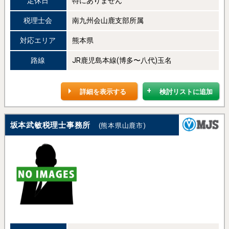
定休日
特にありません
税理士会
南九州会山鹿支部所属
対応エリア
熊本県
路線
JR鹿児島本線(博多〜八代)玉名
詳細を表示する
検討リストに追加
坂本武敏税理士事務所
(熊本県山鹿市)