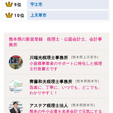
宇土市
9位
上天草市
10位
熊本県の新規登録 税理士・公認会計士、会計事
務所
[熊本県上天草市]
川端光税理士事務所
小規模事業者のサポートに特化した税理
士行政書士です
[熊本県熊本市]
齊藤和夫税理士事務所
迅速に、丁寧に、いつでも、どこでも、
わかりやすく！
[熊本県熊本市]
アステア税理士法人
熊本の中小企業を未来会計で元気にする