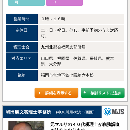
可
り
営業時間
９時～１８時
定休日
土・日・祝日。但し、事前予約のうえ対応
可。
税理士会
九州北部会福岡支部所属
対応エリア
山口県、福岡県、佐賀県、長崎県、熊本
県、大分県
路線
福岡市営地下鉄七隈線六本松
詳細を表示する
検討リストに追加
嶋田勝文税理士事務所
(神奈川県横浜市西区)
元マルサの４０代税理士が税務調査