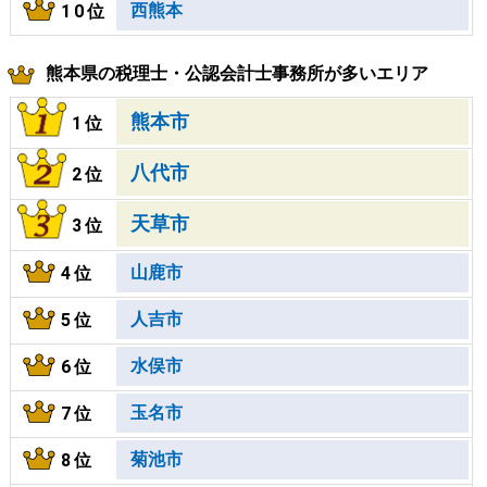
西熊本
10位
熊本県の税理士・公認会計士事務所が多いエリア
熊本市
1位
八代市
2位
天草市
3位
山鹿市
4位
人吉市
5位
水俣市
6位
玉名市
7位
菊池市
8位