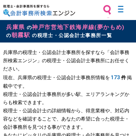
税理士・会計事務所を探すなら 会計
兵庫県
神戸市営地下鉄海岸線(夢かもめ)
事務所検索エンジン
の
朝霧駅
の
の税理士・公認会計士事務所一覧
兵庫県の税理士・公認会計士事務所を探すなら「会計事務
所検索エンジン」の税理士・公認会計士事務所にお任せく
ださい。
173
現在、兵庫県の税理士・公認会計士事務所情報を
件
掲
載中です。
税理士・公認会計士事務所が多い駅、エリアランキングか
らも検索できます。
税理士・公認会計士の詳細情報から、得意業種や、対応内
容などを確認することで、あなたの希望に合った税理士・
会計事務所を見つける事ができます。
あなたにピッタリの兵庫県の税理士・会計事務所を見つけ