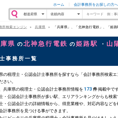
ホーム
会計事務所をお探しの方へ
務所検索エンジン
兵庫県
「兵庫県」、「北神急行電鉄」、「姫路
兵庫県
北神急行電鉄
姫路駅
山
の
の
・
士事務所一覧
県の税理士・公認会計士事務所を探すなら「会計事務所検索エ
ださい。
173
、兵庫県の税理士・公認会計士事務所情報を
件
掲載中で
士・公認会計士事務所が多い駅、エリアランキングからも検索
士・公認会計士の詳細情報から、得意業種や、対応内容などを
会計事務所を見つける事ができます。
たにピッタリの兵庫県の税理士・会計事務所を見つけましょう