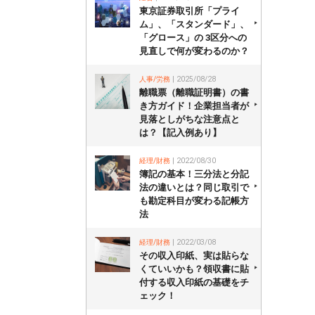
東京証券取引所「プライ
ム」、「スタンダード」、
「グロース」の 3区分への
見直しで何が変わるのか？
人事/労務
| 2025/08/28
離職票（離職証明書）の書
き方ガイド！企業担当者が
見落としがちな注意点と
は？【記入例あり】
経理/財務
| 2022/08/30
簿記の基本！三分法と分記
法の違いとは？同じ取引で
も勘定科目が変わる記帳方
法
経理/財務
| 2022/03/08
その収入印紙、実は貼らな
くていいかも？領収書に貼
付する収入印紙の基礎をチ
ェック！