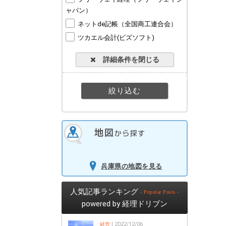
ャパン）
ネットde記帳（全国商工連合会）
ツカエル会計(ビズソフト)
詳細条件を閉じる
兵庫県の地図を見る
人気記事ランキング
- Popular Posts -
powered by 経理ドリブン
経営
| 2022/12/06