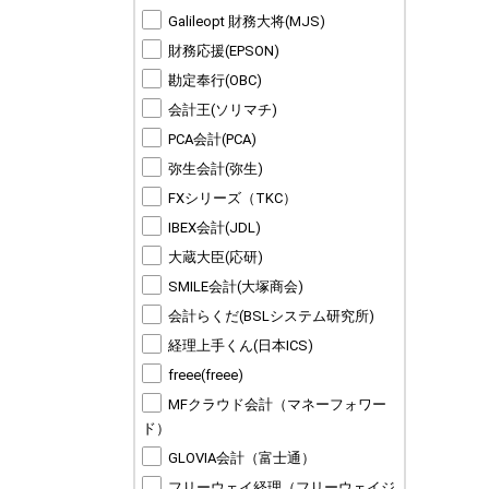
Galileopt 財務大将(MJS)
財務応援(EPSON)
勘定奉行(OBC)
会計王(ソリマチ)
PCA会計(PCA)
弥生会計(弥生)
FXシリーズ（TKC）
IBEX会計(JDL)
大蔵大臣(応研)
SMILE会計(大塚商会)
会計らくだ(BSLシステム研究所)
経理上手くん(日本ICS)
freee(freee)
MFクラウド会計（マネーフォワー
ド）
GLOVIA会計（富士通）
フリーウェイ経理（フリーウェイジ