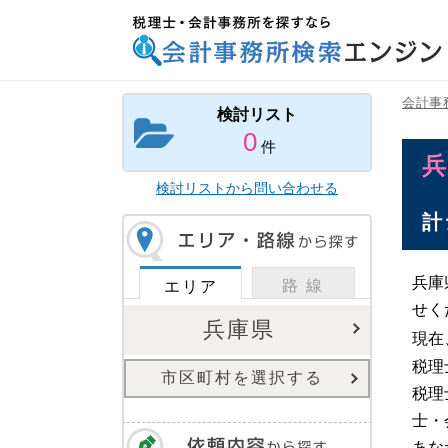
税理士・会計事務所を探すなら 会計事務所検索
エンジン
会計事
検討リスト
0
件
検討リストから問い合わせる
計
兵庫
路 線
エリア
せく
兵庫県
現在
税理
市区町村を選択する
税理
士・
あな