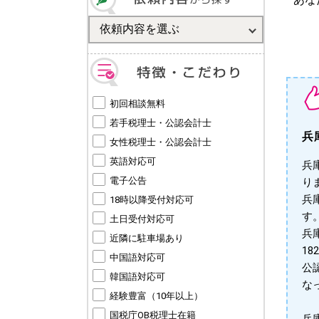
初回相談無料
若手税理士・公認会計士
兵
女性税理士・公認会計士
英語対応可
兵
電子公告
り
兵
18時以降受付対応可
す。
土日受付対応可
兵
近隣に駐車場あり
1
中国語対応可
公
韓国語対応可
な
経験豊富（10年以上）
国税庁OB税理士在籍