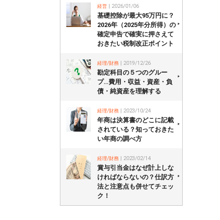
経営
| 2026/01/06
基礎控除が最大95万円に？
2026年（2025年分所得）の
確定申告で確実に押さえて
おきたい税制改正ポイント
経理/財務
| 2019/12/26
勘定科目の５つのグルー
プ…費用・収益・資産・負
債・純資産を理解する
経理/財務
| 2023/10/24
年商は決算書のどこに記載
されている？知っておきた
い年商の調べ方
経理/財務
| 2023/02/14
賞与引当金はなぜ計上しな
ければならないの？仕訳方
法と注意点も併せてチェッ
ク！