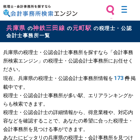
税理士・会計事務所を探すなら 会計
兵庫県
神鉄三田線
元町駅
事務所検索エンジン
の
の
の税理士・公認
会計士事務所一覧
兵庫県の税理士・公認会計士事務所を探すなら「会計事務
所検索エンジン」の税理士・公認会計士事務所にお任せく
ださい。
173
現在、兵庫県の税理士・公認会計士事務所情報を
件
掲
載中です。
税理士・公認会計士事務所が多い駅、エリアランキングか
らも検索できます。
税理士・公認会計士の詳細情報から、得意業種や、対応内
容などを確認することで、あなたの希望に合った税理士・
会計事務所を見つける事ができます。
あなたにピッタリの兵庫県の税理士・会計事務所を見つけ