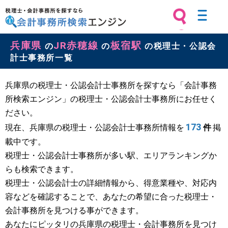
税理士・会計事務所を探すなら 会計
兵庫県
JR赤穂線
板宿駅
事務所検索エンジン
の
の
の税理士・公認会
計士事務所一覧
兵庫県の税理士・公認会計士事務所を探すなら「会計事務
所検索エンジン」の税理士・公認会計士事務所にお任せく
ださい。
173
現在、兵庫県の税理士・公認会計士事務所情報を
件
掲
載中です。
税理士・公認会計士事務所が多い駅、エリアランキングか
らも検索できます。
税理士・公認会計士の詳細情報から、得意業種や、対応内
容などを確認することで、あなたの希望に合った税理士・
会計事務所を見つける事ができます。
あなたにピッタリの兵庫県の税理士・会計事務所を見つけ