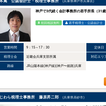
本篤 公認会計士・税理士事務所
(兵庫県神戸市兵庫区)
神戸で3代続く会計事務所の若手所長（31歳
初回相談無料
若手税理士・公認会計士
営業時間
9：15～17：30
定休日
税理士会
近畿会兵庫支部所属
対応エリ
路線
JR山陽本線(神戸線)(神戸〜姫路)兵庫
じわら税理士事務所 藤原昇二郎
(兵庫県高砂市)