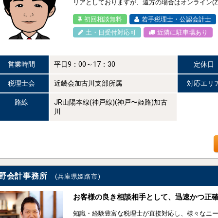
リアとしておりますが、遠方の場合はオンライン(Z
初回相談無料
若手税理士・公認会計士
土・日受付対応可
近隣に駐車場あり
営業時間
平日9：00～17：30
定休日
税理士会
近畿会加古川支部所属
対応エリ
路線
JR山陽本線(神戸線)(神戸〜姫路)加古
川
野会計事務所
(兵庫県姫路市)
お客様の良き相談相手として、迅速かつ正
知識・経験豊富な税理士が直接対応し、様々なニー