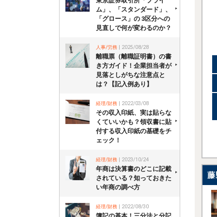
東京証券取引所「プライ
ム」、「スタンダード」、
「グロース」の 3区分への
見直しで何が変わるのか？
人事/労務
| 2025/08/28
離職票（離職証明書）の書
き方ガイド！企業担当者が
見落としがちな注意点と
は？【記入例あり】
経理/財務
| 2022/03/08
その収入印紙、実は貼らな
くていいかも？領収書に貼
付する収入印紙の基礎をチ
ェック！
経理/財務
| 2023/10/24
年商は決算書のどこに記載
藤
されている？知っておきた
い年商の調べ方
経理/財務
| 2022/08/30
簿記の基本！三分法と分記