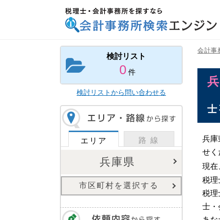
税理士・会計事務所を探すなら 会計事務所検索
エンジン
会計事
検討リスト
0
件
検討リストから問い合わせる
士
兵庫
路 線
エリア
せく
兵庫県
現在
税理
市区町村を選択する
税理
士・
あな