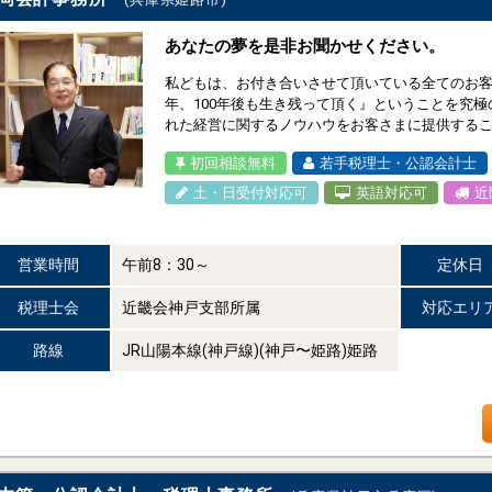
あなたの夢を是非お聞かせください。
私どもは、お付き合いさせて頂いている全てのお客
年、100年後も生き残って頂く』ということを究極
れた経営に関するノウハウをお客さまに提供すること
初回相談無料
若手税理士・公認会計士
土・日受付対応可
英語対応可
近
営業時間
午前8：30～
定休日
税理士会
近畿会神戸支部所属
対応エリ
路線
JR山陽本線(神戸線)(神戸〜姫路)姫路