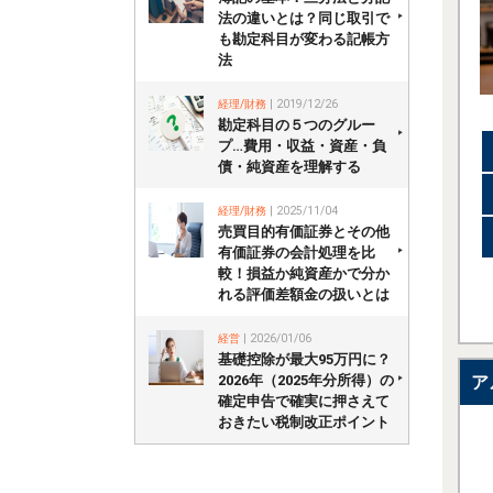
法の違いとは？同じ取引で
も勘定科目が変わる記帳方
法
経理/財務
| 2019/12/26
勘定科目の５つのグルー
プ…費用・収益・資産・負
債・純資産を理解する
経理/財務
| 2025/11/04
売買目的有価証券とその他
有価証券の会計処理を比
較！損益か純資産かで分か
れる評価差額金の扱いとは
経営
| 2026/01/06
基礎控除が最大95万円に？
2026年（2025年分所得）の
ア
確定申告で確実に押さえて
おきたい税制改正ポイント