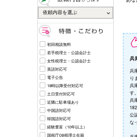
初回相談無料
若手税理士・公認会計士
兵
女性税理士・公認会計士
英語対応可
兵
電子公告
り
兵
18時以降受付対応可
す。
土日受付対応可
兵
近隣に駐車場あり
1
中国語対応可
公
韓国語対応可
な
経験豊富（10年以上）
国税庁OB税理士在籍