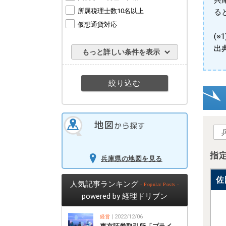
兵
所属税理士数10名以上
る
仮想通貨対応
(
出
もっと詳しい条件を表示
指
兵庫県の地図を見る
佐
人気記事ランキング
- Popular Posts -
powered by 経理ドリブン
経営
| 2022/12/06