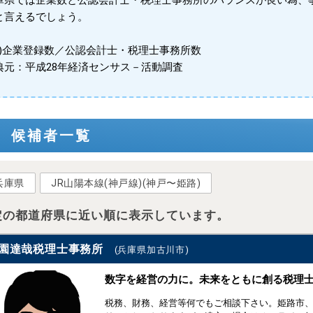
庫県では企業数と公認会計士・税理士事務所のバランスが良い為、
と言えるでしょう。
※1)企業登録数／公認会計士・税理士事務所数
典元：平成28年経済センサス－活動調査
候補者一覧
兵庫県
JR山陽本線(神戸線)(神戸〜姫路)
定の都道府県に近い順に表示しています。
園達哉税理士事務所
(兵庫県加古川市)
数字を経営の力に。未来をともに創る税理
税務、財務、経営等何でもご相談下さい。姫路市