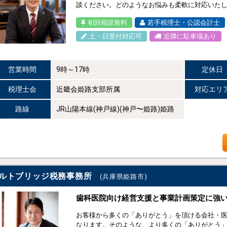
談ください。どのようなお悩みも柔軟に対応いた
初回相談無料
若手税理士・公認会計士
土・日受付対応可
近隣に駐車場あり
営業時間
9時～17時
定休日
税理士会
近畿会姫路支部所属
対応エリ
路線
JR山陽本線(神戸線)(神戸〜姫路)姫路
ルトブリッジ税務事務所
(兵庫県姫路市)
歯科医院向け経営支援と事業計画策定に強
お客様から多くの「ありがとう」を頂ける会社・
なります。そのような、より多くの「ありがとう