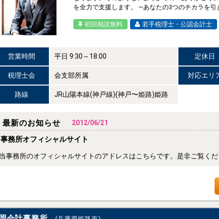
を全力で支援します。 ―あなたの3つのチカラを引き出
初回相談無料
若手税理士・公認会計士
営業時間
平日 9:30～18:00
定休日
税理士会
会支部所属
対応エリ
路線
JR山陽本線(神戸線)(神戸〜姫路)姫路
最新のお知らせ
2012/06/21
事務所オフィシャルサイト
当事務所のオフィシャルサイトのアドレスはこちらです。是非ご覧ください。 http:/
岡会計事務所
(兵庫県姫路市)