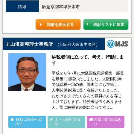
路線
阪急京都本線茨木市
詳細を表示する
検討リストに追加
丸山澄高税理士事務所
(大阪府大阪市中央区)
納税者側に立って、考え、行動しま
す
平成２８年7月に大阪国税局課税第一部長
を最後に退職いたしました。大阪国税局
では課税一部の他、調査部にも在籍し、
人事関係各課に長く在籍いたしました。
おかげさまでたくさんの職員の方を存じ
上げております。税務署は怖くありませ
ん。常に納税者の側に立って考え...
18時以降受付対
土・日受付対応
近隣に駐車場あ
応可
可
り