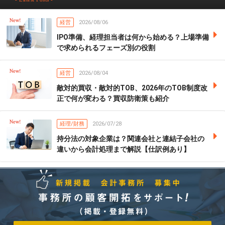
経営
2026/08/06
IPO準備、経理担当者は何から始める？上場準備
で求められるフェーズ別の役割
経営
2026/08/04
敵対的買収・敵対的TOB、2026年のTOB制度改
正で何が変わる？買収防衛策も紹介
経理/財務
2026/07/28
持分法の対象企業は？関連会社と連結子会社の
違いから会計処理まで解説【仕訳例あり】