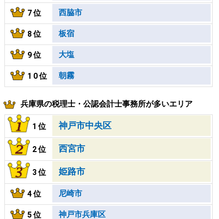
西脇市
7位
板宿
8位
大塩
9位
朝霧
10位
兵庫県の税理士・公認会計士事務所が多いエリア
神戸市中央区
1位
西宮市
2位
姫路市
3位
尼崎市
4位
神戸市兵庫区
5位