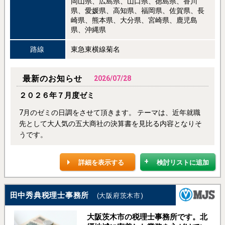
岡山県、広島県、山口県、徳島県、香川
県、愛媛県、高知県、福岡県、佐賀県、長
崎県、熊本県、大分県、宮崎県、鹿児島
県、沖縄県
路線
東急東横線菊名
最新のお知らせ
2026/07/28
２０２６年７月度ゼミ
7月のゼミの日調をさせて頂きます。 テーマは、近年就職
先として大人気の五大商社の決算書を見比る内容となりそ
うです。
詳細を表示する
検討リストに追加
田中秀典税理士事務所
(大阪府茨木市)
大阪茨木市の税理士事務所です。北