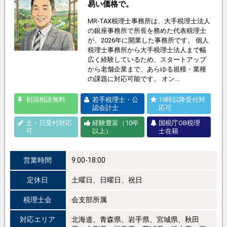
易い価格で。
MR-TAX税理士事務所は、大手税理士法人
の銀座事務所で所長を務めた代表税理士
が、2026年に開業した事務所です。 個人
税理士事務所から大手税理士法人まで幅
広く経験しているため、スタートアップ
から老舗企業まで、あらゆる規模・業種
の課題に対応可能です。 オン...
初回相談無料
若手税理士・公
18時以降受付対
認会計士
応可
土・日受付対応
経験豊富（10年
国税庁OB税理
可
以上）
士在籍
営業時間
9:00-18:00
定休日
土曜日、日曜日、祝日
税理士会
会支部所属
対応エリア
北海道、青森県、岩手県、宮城県、秋田