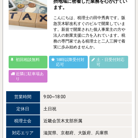
摂地域に密着した業務を心がけてい
ます。
こんにちは、税理士の田中秀典です。阪
急茨木駅改札すぐのビルで開業していま
す。新規で開業された個人事業主の方や
法人の創業支援に力を入れています。税
務の専門家である税理士と二人三脚で着
実に歩み始めませんか。
初回相談無料
18時以降受付対
土・日受付対応
応可
可
近隣に駐車場あ
り
営業時間
9:00~18:00
定休日
土日祝
税理士会
近畿会茨木支部所属
対応エリア
滋賀県、京都府、大阪府、兵庫県