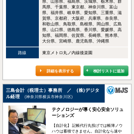
県、山形県、福島県、茨城県、栃木県、群
馬県、千葉県、東京都、神奈川県、富山
県、福井県、岐阜県、愛知県、三重県、滋
賀県、京都府、大阪府、兵庫県、奈良県、
和歌山県、鳥取県、島根県、岡山県、広島
県、山口県、徳島県、香川県、愛媛県、高
知県、福岡県、佐賀県、長崎県、熊本県、
大分県、宮崎県、鹿児島県、沖縄県
路線
東京メトロ丸ノ内線後楽園
詳細を表示する
検討リストに追加
三島会計（税理士）事務所 ／ (株)デジタ
ル経理
(神奈川県横浜市神奈川区)
テクノロジーが導く安心安全ソリュ
ーションズ
【自計化】 記帳代行丸投げでは帳簿ノウ
ハウは蓄積できません。自計化なら速や