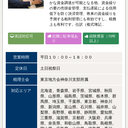
かな資金調達が可能となる他、資金繰り
の要の売掛金管理、支払遅延による信用
低下を防ぐ決済管理、将来の資金繰りを
予測する粗利管理にも有効ですし、税務
上も有利です。仕訳（複式簿記...
英語対応可
近隣に駐車場あ
経験豊富（10年
り
以上）
営業時間
平日１０：００～１８：００
定休日
土日祝祭日
税理士会
東京地方会神奈川支部所属
対応エリア
北海道、青森県、岩手県、宮城県、秋田
県、山形県、福島県、茨城県、栃木県、群
馬県、埼玉県、千葉県、東京都、神奈川
県、新潟県、富山県、石川県、福井県、山
梨県、長野県、岐阜県、静岡県、愛知県、
三重県、滋賀県、京都府、大阪府、兵庫
県、奈良県、和歌山県、鳥取県、島根県、